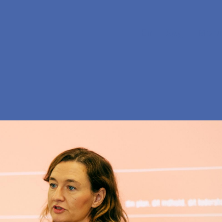
En
Søg
Menu