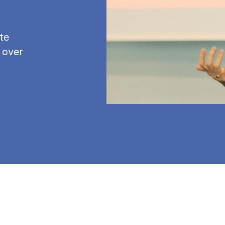
te
 over