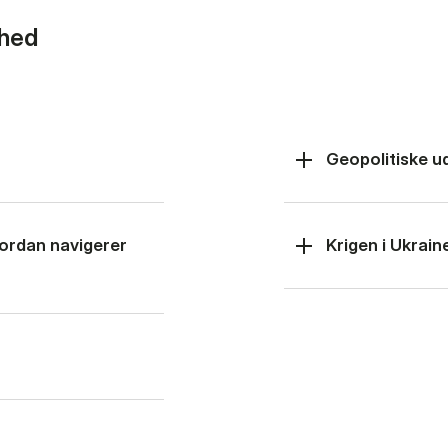
rhed
Geopolitiske u
hvordan navigerer
Krigen i Ukrain