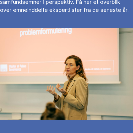
samfundsemner i perspektiv. Få her et overblik
over emneinddelte ekspertlister fra de seneste år.