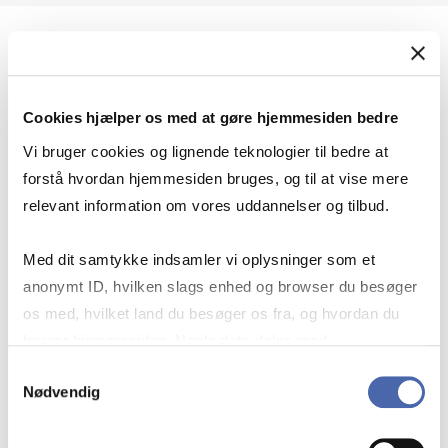
Geopolitik og international sikkerhed
Cookies hjælper os med at gøre hjemmesiden bedre
Geopolitik og businesssikkerhed
Vi bruger cookies og lignende teknologier til bedre at
forstå hvordan hjemmesiden bruges, og til at vise mere
relevant information om vores uddannelser og tilbud.
Stigende risiko for konflikt i Europa - hvordan
Med dit samtykke indsamler vi oplysninger som et
navigerer man som virksomhed?
anonymt ID, hvilken slags enhed og browser du besøger
os med, hvilket land du besøger os fra, og hvordan du
bruger hjemmesiden. Nogle data deles med
Konflikten i Mellemøsten
tredjepartsværktøjer, som vi bruger til statistik og
Samtykkevalg
Nødvendig
markedsføring. Du bestemmer selv - og kan altid trække
dit samtykke tilbage via knappen nederst til højre.
Geopolitiske udfordringer