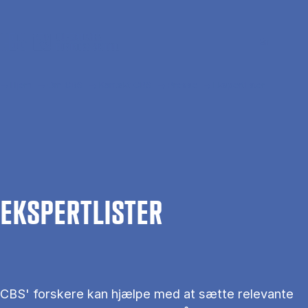
Gå til hovedindhold
Søg
Men
En
Hjem
Om CBS
Kontakt CBS
Presse
Ekspertlister
EKS­PERT­LIS­TER
CBS' forskere kan hjælpe med at sætte relevante