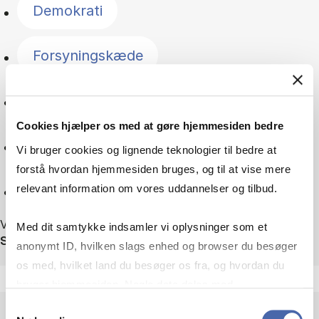
Demokrati
Forsyningskæde
Geopolitik
Cookies hjælper os med at gøre hjemmesiden bedre
Grøn omstilling
Vi bruger cookies og lignende teknologier til bedre at
forstå hvordan hjemmesiden bruges, og til at vise mere
Nulstil
relevant information om vores uddannelser og tilbud.
Viser 75 ud af 75 nyheder
Med dit samtykke indsamler vi oplysninger som et
Sortér efter
anonymt ID, hvilken slags enhed og browser du besøger
os med, hvilket land du besøger os fra, og hvordan du
bruger hjemmesiden. Nogle data deles med
tredjepartsværktøjer, som vi bruger til statistik og
Samtykkevalg