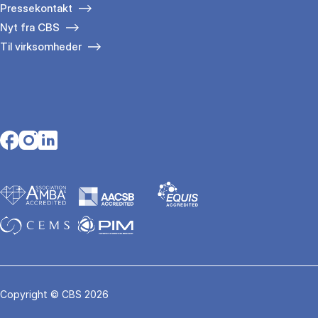
Pressekontakt
Nyt fra CBS
Til virksomheder
Opens in a new tab
Opens in a new tab
Opens in a new tab
Copyright © CBS 2026