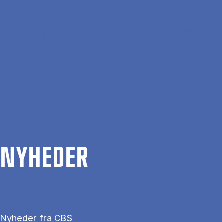
Gå til hovedindhold
Søg
Men
En
Hjem
Nyheder
NYHE­DER
Nyheder fra CBS