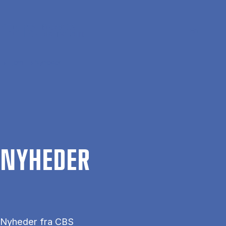
Gå til hovedindhold
Søg
Men
En
Hjem
Nyheder
NYHE­DER
Nyheder fra CBS