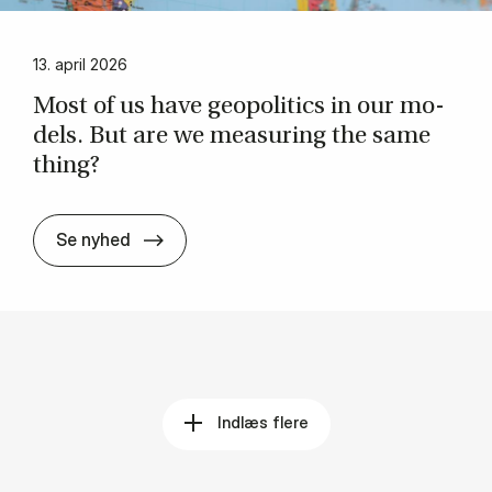
13. april 2026
Most of us have ge­opo­li­ti­cs in our mo­
dels. But are we mea­suring the same
thing?
Most of us have ge­opo­li­ti­cs in our mo­
Se nyhed
Indlæs flere