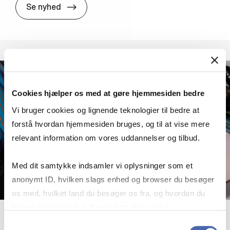
From con­fir­ma­tion gifts to first in­ve­st­
Se nyhed
Cookies hjælper os med at gøre hjemmesiden bedre
Vi bruger cookies og lignende teknologier til bedre at
forstå hvordan hjemmesiden bruges, og til at vise mere
relevant information om vores uddannelser og tilbud.
Med dit samtykke indsamler vi oplysninger som et
anonymt ID, hvilken slags enhed og browser du besøger
os med, hvilket land du besøger os fra, og hvordan du
bruger hjemmesiden. Nogle data deles med
tredjepartsværktøjer, som vi bruger til statistik og
Samtykkevalg
24. april 2026