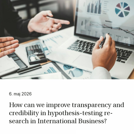
6. maj 2026
How can we im­prove trans­pa­ren­cy and
cre­di­bi­li­ty in hy­po­t­he­sis-testing re­
search in In­ter­na­tio­nal Bu­si­ness?