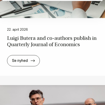
22. april 2026
Lu­i­gi Bu­te­ra and co-aut­hors pu­blish in
Quar­ter­ly Jour­nal of Eco­no­mi­cs
Lu­i­gi Bu­te­ra and co-aut­hors pu­blish in Q
Se nyhed