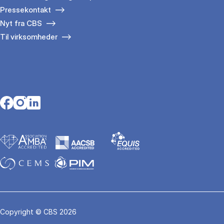
Pressekontakt
Nyt fra CBS
Til virksomheder
Opens in a new tab
Opens in a new tab
Opens in a new tab
Copyright © CBS 2026