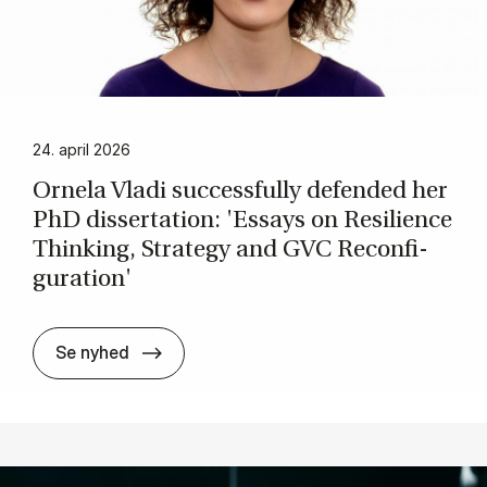
24. april 2026
Or­nela Vla­di suc­ces­sful­ly de­fen­ded her
PhD dis­serta­tion: 'Es­says on Resi­li­en­ce
Thin­king, Stra­te­gy and GVC Recon­fi­
gu­ra­tion'
Or­nela Vla­di suc­ces­sful­ly de­fen­ded her 
Se nyhed