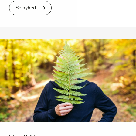
How can we im­prove trans­pa­ren­cy and cre­di
Se nyhed