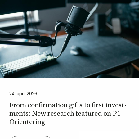
24. april 2026
From con­fir­ma­tion gifts to first in­ve­st­
ments: New re­search fe­a­tu­red on P1
Ori­en­te­ring