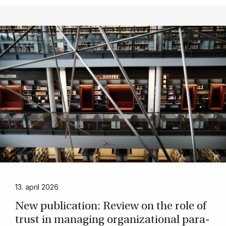
13. april 2026
New pu­bli­ca­tion: Re­view on the role of
trust in ma­nag­ing or­ga­niza­tio­nal pa­ra­