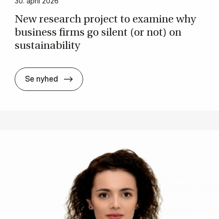
30. april 2026
New re­search pro­ject to exa­mi­ne why
bu­si­ness firms go si­lent (or not) on
sustai­na­bi­li­ty
New re­search pro­ject to exa­mi­ne why bu­si
Se nyhed