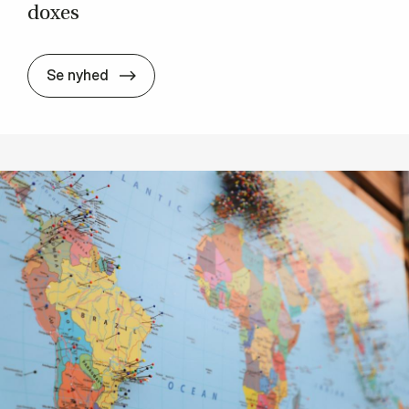
doxes
New pu­bli­ca­tion: Re­view on the role of tr
Se nyhed