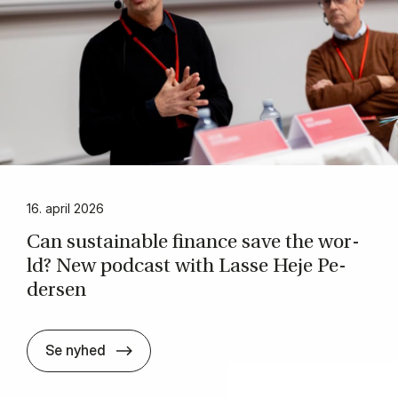
16. april 2026
Can sustai­nab­le fi­nan­ce save the wor­
ld? New po­dcast with Las­se Heje Pe­
der­sen
Can sustai­nab­le fi­nan­ce save the wor­l
Se nyhed