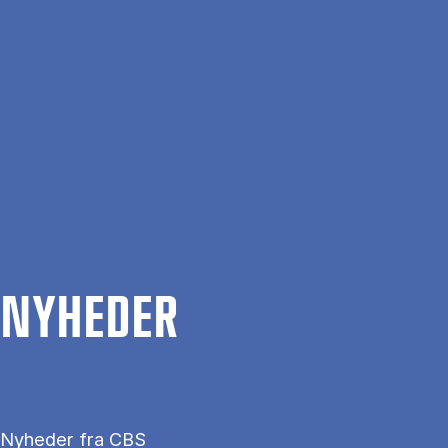
Gå til hovedindhold
Søg
Men
En
Hjem
Nyheder
NYHE­DER
Nyheder fra CBS