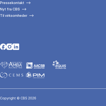
Pressekontakt
Nyt fra CBS
Til virksomheder
Opens in a new tab
Opens in a new tab
Opens in a new tab
Copyright © CBS 2026