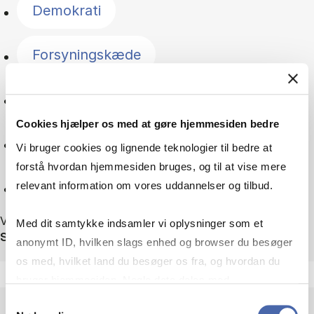
Demokrati
Forsyningskæde
Geopolitik
Cookies hjælper os med at gøre hjemmesiden bedre
Grøn omstilling
Vi bruger cookies og lignende teknologier til bedre at
forstå hvordan hjemmesiden bruges, og til at vise mere
Nulstil
relevant information om vores uddannelser og tilbud.
Viser 75 ud af 75 nyheder
Med dit samtykke indsamler vi oplysninger som et
Sortér efter
anonymt ID, hvilken slags enhed og browser du besøger
os med, hvilket land du besøger os fra, og hvordan du
bruger hjemmesiden. Nogle data deles med
tredjepartsværktøjer, som vi bruger til statistik og
Samtykkevalg