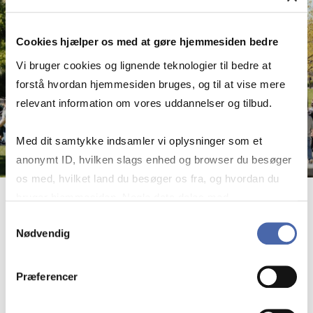
Cookies hjælper os med at gøre hjemmesiden bedre
Vi bruger cookies og lignende teknologier til bedre at
forstå hvordan hjemmesiden bruges, og til at vise mere
relevant information om vores uddannelser og tilbud.
Med dit samtykke indsamler vi oplysninger som et
anonymt ID, hvilken slags enhed og browser du besøger
os med, hvilket land du besøger os fra, og hvordan du
bruger hjemmesiden. Nogle data deles med
15. juni 2026
tredjepartsværktøjer, som vi bruger til statistik og
Samtykkevalg
Nødvendig
markedsføring. Du bestemmer selv - og kan altid trække
Bliv klar til kvo­te 1-fri­sten!
dit samtykke tilbage via knappen nederst til højre.
Præferencer
Bliv klar til kvo­te 1-fri­sten!
Se nyhed