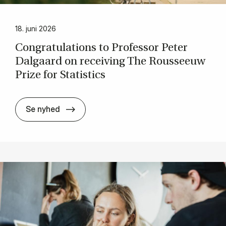
18. juni 2026
Con­grat­u­la­tions to Pro­fess­or Peter
Dal­gaard on re­ceiv­ing The Rousseeuw
Prize for Stat­ist­ics
Con­grat­u­la­tions to Pro­fess­or Peter Da
Se nyhed