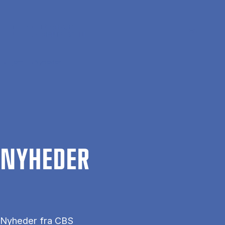
Gå til hovedindhold
Søg
Men
En
Hjem
Nyheder
NYHE­DER
Nyheder fra CBS