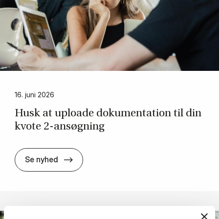
16. juni 2026
Husk at up­lo­a­de do­ku­men­ta­tion til din
kvo­te 2-an­søg­ning
Husk at up­lo­a­de do­ku­men­ta­tion til din 
Se nyhed