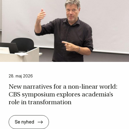
28. maj 2026
New nar­rat­ives for a non-lin­ear world:
CBS sym­posi­um ex­plores aca­demia’s
role in trans­formation
New nar­rat­ives for a non-lin­ear world: 
Se nyhed