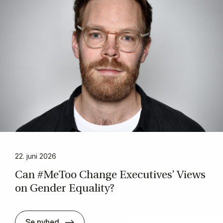
22. juni 2026
Can #Me­Too Chan­ge Execu­ti­ves’ Views
on Gen­der Equa­li­ty?
Can #Me­Too Chan­ge Execu­ti­ves’ Views o
Se nyhed