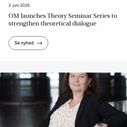
3. juni 2026
OM launches The­ory Sem­in­ar Series to
strengthen the­or­et­ic­al dia­logue
OM launches The­ory Sem­in­ar Series to st
Se nyhed