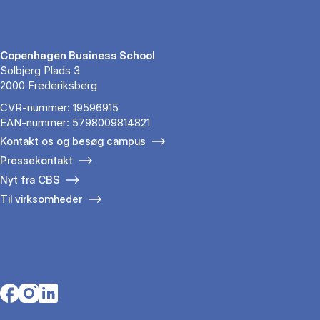
Copenhagen Business School
Solbjerg Plads 3
2000 Frederiksberg
CVR-nummer: 19596915
EAN-nummer: 5798009814821
Kontakt os og besøg campus
Pressekontakt
Nyt fra CBS
Til virksomheder
Opens in a new tab
Opens in a new tab
Opens in a new tab