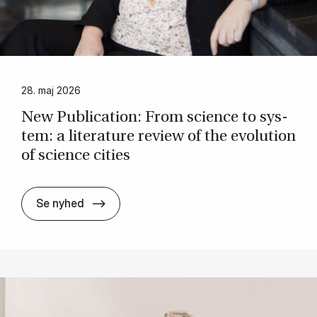
28. maj 2026
New Pub­lic­a­tion: From sci­ence to sys­
tem: a lit­er­at­ure re­view of the evol­u­tion
of sci­ence cit­ies
New Pub­lic­a­tion: From sci­ence to sys­tem: 
Se nyhed