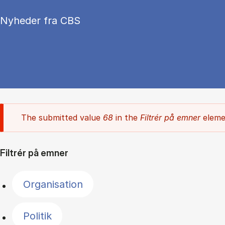
Nyheder fra CBS
The submitted value
68
in the
Filtrér på emner
elemen
Filtrér på emner
Organisation
Politik