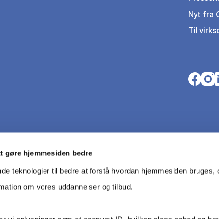
Nyt fra
Til virk
Opens i
Open
O
at gøre hjemmesiden bedre
nde teknologier til bedre at forstå hvordan hjemmesiden bruges, o
rmation om vores uddannelser og tilbud.