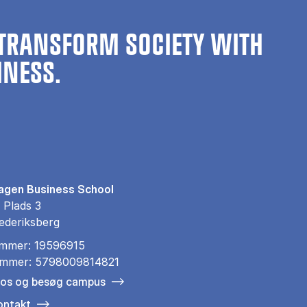
TRANSFORM SOCIETY WITH
INESS.
gen Business School
 Plads 3
ederiksberg
mmer: 19596915
mmer: 5798009814821
 os og besøg campus
ontakt