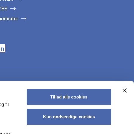
 CBS
somheder
n a new tab
s in a new tab
pens in a new tab
Tillad alle cookies
g til
Kun nødvendige cookies