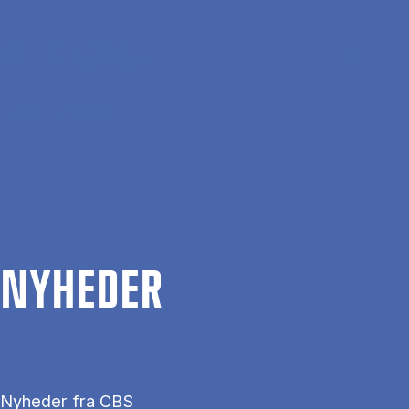
Gå til hovedindhold
Søg
Men
En
Hjem
Nyheder
NYHE­DER
Nyheder fra CBS