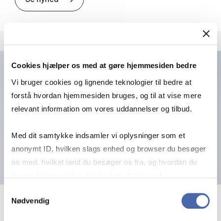
Cookies hjælper os med at gøre hjemmesiden bedre
Vi bruger cookies og lignende teknologier til bedre at
forstå hvordan hjemmesiden bruges, og til at vise mere
relevant information om vores uddannelser og tilbud.
Med dit samtykke indsamler vi oplysninger som et
anonymt ID, hvilken slags enhed og browser du besøger
os med, hvilket land du besøger os fra, og hvordan du
bruger hjemmesiden. Nogle data deles med
tredjepartsværktøjer, som vi bruger til statistik og
Samtykkevalg
Nødvendig
markedsføring. Du bestemmer selv - og kan altid trække
10. april 2026
dit samtykke tilbage via knappen nederst til højre.