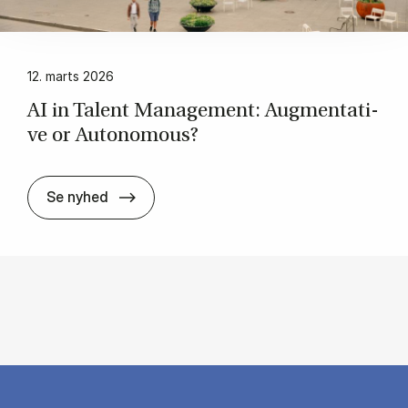
12. marts 2026
AI in Ta­lent Ma­na­ge­ment: Aug­men­ta­ti­
ve or Au­to­no­mous?
AI in Ta­lent Ma­na­ge­ment: Aug­men­ta­ti­v
Se nyhed