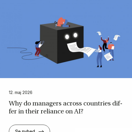
12. maj 2026
Why do man­agers across coun­tri­es dif­
fer in their re­li­ance on AI?
Why do man­agers across coun­tri­es dif­fer
Se nyhed