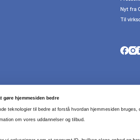
Nyt fra
Til virk
Opens i
Open
O
at gøre hjemmesiden bedre
nde teknologier til bedre at forstå hvordan hjemmesiden bruges, o
rmation om vores uddannelser og tilbud.