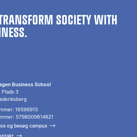
TRANSFORM SOCIETY WITH
INESS.
gen Business School
 Plads 3
ederiksberg
mmer: 19596915
mmer: 5798009814821
 os og besøg campus
ontakt