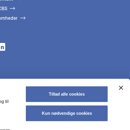
 CBS
somheder
n a new tab
s in a new tab
pens in a new tab
Tillad alle cookies
g til
Kun nødvendige cookies