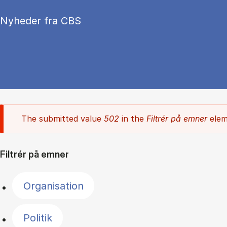
Nyheder fra CBS
The submitted value
502
in the
Filtrér på emner
elem
Filtrér på emner
Organisation
Politik