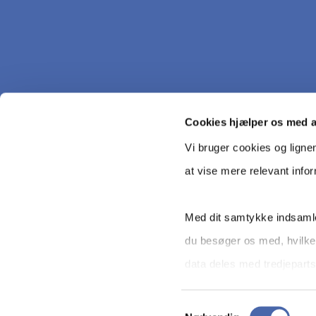
Cookies hjælper os med 
Vi bruger cookies og ligne
at vise mere relevant info
Med dit samtykke indsamle
du besøger os med, hvilke
Copyright © CBS 2026
data deles med tredjeparts
selv - og kan altid trække 
Samtykkevalg