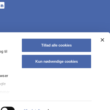
n a new tab
s in a new tab
pens in a new tab
Tillad alle cookies
g til
Kun nødvendige cookies
owser
ogle
kyt­tel­se på CBS
Tilgængelighedserklæring
Whistleblowerordning
temmer