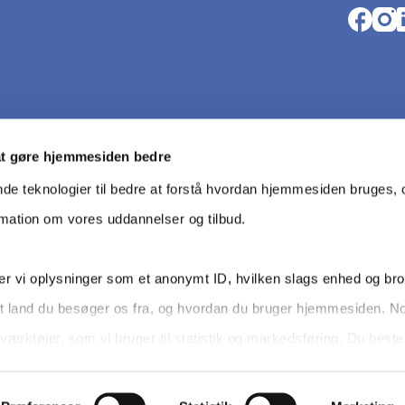
Opens i
Open
O
at gøre hjemmesiden bedre
nde teknologier til bedre at forstå hvordan hjemmesiden bruges, o
rmation om vores uddannelser og tilbud.
r vi oplysninger som et anonymt ID, hvilken slags enhed og br
t land du besøger os fra, og hvordan du bruger hjemmesiden. N
Da­ta­be­s
værktøjer, som vi bruger til statistik og markedsføring. Du bes
dit samtykke tilbage via knappen nederst til højre.