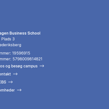
gen Business School
 Plads 3
ederiksberg
mmer: 19596915
mmer: 5798009814821
 os og besøg campus
ontakt
 CBS
somheder