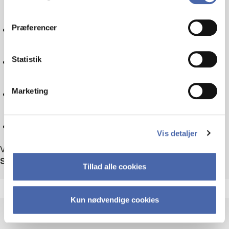
dit samtykke tilbage via knappen nederst til højre.
Skatteret
Præferencer
Sociologi
Statistik
Teknologi
Marketing
Nulstil
Vis detaljer
Viser 36 ud af 36 arrangementer
Sortér efter
Tillad alle cookies
Kun nødvendige cookies