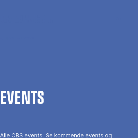
Gå til hovedindhold
Søg
Men
En
Hjem
Events
EVENTS
Alle CBS events. Se kommende events og