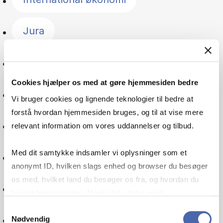
Jura
Management
Cookies hjælper os med at gøre hjemmesiden bedre
Norden
Vi bruger cookies og lignende teknologier til bedre at
forstå hvordan hjemmesiden bruges, og til at vise mere
Offentlig sektor
relevant information om vores uddannelser og tilbud.
Med dit samtykke indsamler vi oplysninger som et
Organisation
anonymt ID, hvilken slags enhed og browser du besøger
os med, hvilket land du besøger os fra, og hvordan du
Pension
bruger hjemmesiden. Nogle data deles med
tredjepartsværktøjer, som vi bruger til statistik og
Samtykkevalg
Politik
Nødvendig
markedsføring. Du bestemmer selv - og kan altid trække