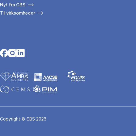
Nyt fra CBS
Til virksomheder
Opens in a new tab
Opens in a new tab
Opens in a new tab
Copyright © CBS 2026