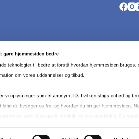
Opens i
Open
O
at gøre hjemmesiden bedre
nde teknologier til bedre at forstå hvordan hjemmesiden bruges, o
rmation om vores uddannelser og tilbud.
r vi oplysninger som et anonymt ID, hvilken slags enhed og br
t land du besøger os fra, og hvordan du bruger hjemmesiden. N
Da­ta­be­s
værktøjer, som vi bruger til statistik og markedsføring. Du bes
dit samtykke tilbage via knappen nederst til højre.