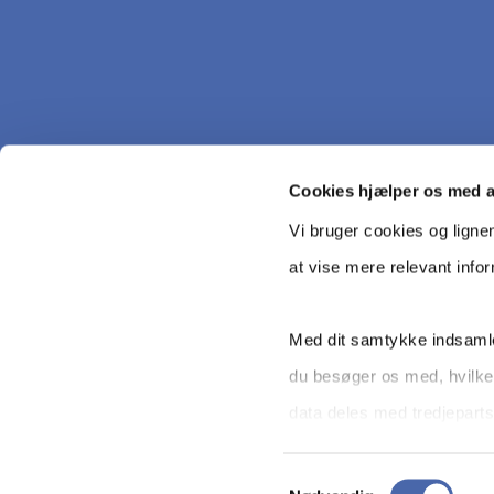
Cookies hjælper os med 
Vi bruger cookies og ligne
at vise mere relevant info
Med dit samtykke indsamle
du besøger os med, hvilke
Copyright © CBS 2026
data deles med tredjeparts
selv - og kan altid trække 
Samtykkevalg