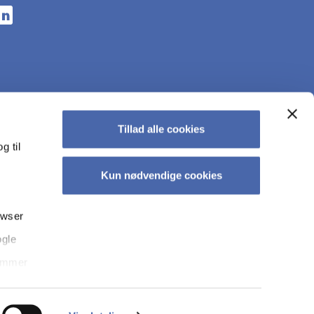
n a new tab
s in a new tab
pens in a new tab
Tillad alle cookies
g til
Kun nødvendige cookies
owser
ogle
kyt­tel­se på CBS
Tilgængelighedserklæring
Whistleblowerordning
temmer