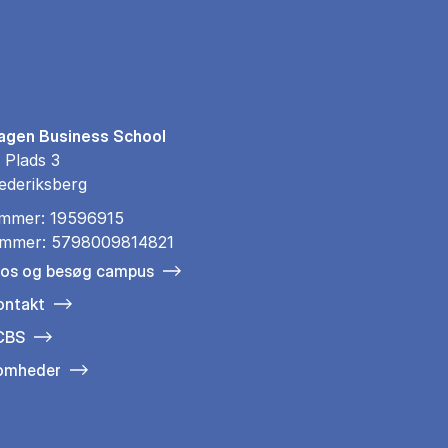
gen Business School
 Plads 3
ederiksberg
mmer: 19596915
mmer: 5798009814821
 os og besøg campus
ontakt
 CBS
somheder