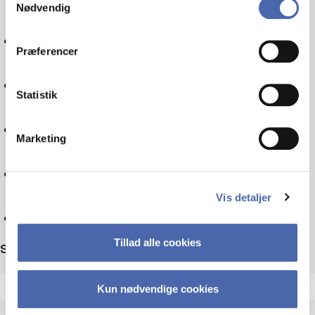
Nødvendig
markedsføring. Du bestemmer selv - og kan altid trække
dit samtykke tilbage via knappen nederst til højre.
Politik
Præferencer
Skatteret
Statistik
Sociologi
Marketing
Teknologi
Vis detaljer
Nulstil
Tillad alle cookies
Sortér efter
Kun nødvendige cookies