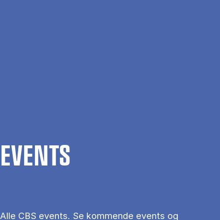
Gå til hovedindhold
Søg
Men
En
Hjem
Events
EVENTS
Alle CBS events. Se kommende events og