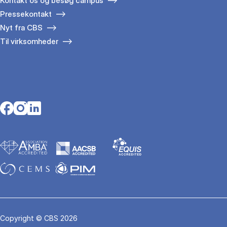
Kontakt os og besøg campus
Pressekontakt
Nyt fra CBS
Til virksomheder
Opens in a new tab
Opens in a new tab
Opens in a new tab
Copyright © CBS 2026