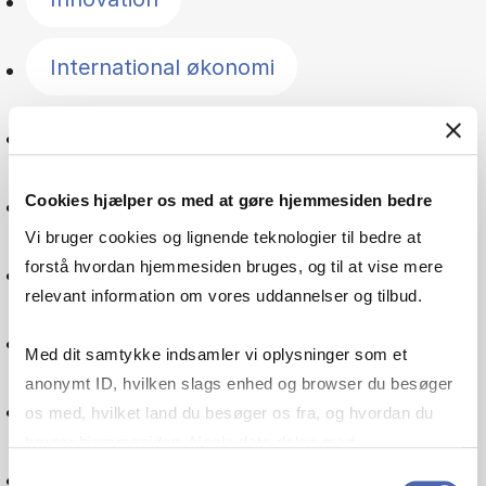
International økonomi
Jura
Management
Cookies hjælper os med at gøre hjemmesiden bedre
Vi bruger cookies og lignende teknologier til bedre at
forstå hvordan hjemmesiden bruges, og til at vise mere
Norden
relevant information om vores uddannelser og tilbud.
Offentlig sektor
Med dit samtykke indsamler vi oplysninger som et
anonymt ID, hvilken slags enhed og browser du besøger
Organisation
os med, hvilket land du besøger os fra, og hvordan du
bruger hjemmesiden. Nogle data deles med
tredjepartsværktøjer, som vi bruger til statistik og
Pension
Samtykkevalg