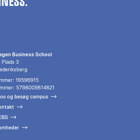
INESS.
gen Business School
 Plads 3
ederiksberg
mmer: 19596915
mmer: 5798009814821
 os og besøg campus
ontakt
 CBS
somheder