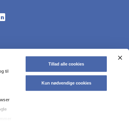
n a new tab
s in a new tab
pens in a new tab
Tillad alle cookies
g til
Kun nødvendige cookies
owser
ogle
kyt­tel­se på CBS
Tilgængelighedserklæring
Whistleblowerordning
temmer