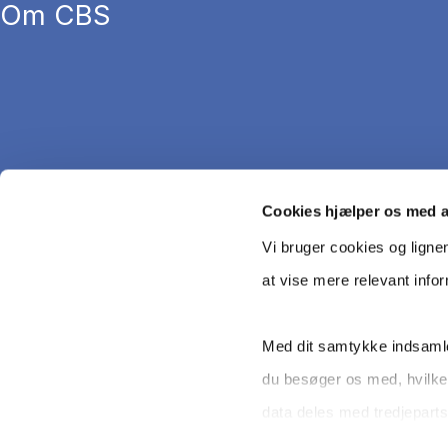
Om CBS
Cookies hjælper os med 
Vi bruger cookies og ligne
at vise mere relevant info
Med dit samtykke indsamle
du besøger os med, hvilke
Copyright © CBS 2026
data deles med tredjeparts
selv - og kan altid trække 