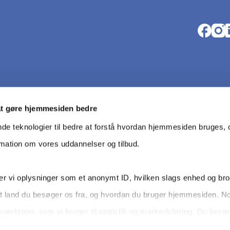
Opens i
Open
O
at gøre hjemmesiden bedre
nde teknologier til bedre at forstå hvordan hjemmesiden bruges, o
rmation om vores uddannelser og tilbud.
r vi oplysninger som et anonymt ID, hvilken slags enhed og br
t land du besøger os fra, og hvordan du bruger hjemmesiden. N
Da­ta­be­s
værktøjer, som vi bruger til statistik og markedsføring. Du bes
dit samtykke tilbage via knappen nederst til højre.