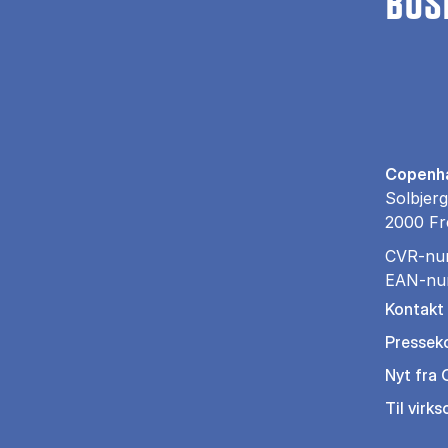
BUS
Copenha
Solbjerg
2000 Fr
CVR-nu
EAN-nu
Kontakt
Pressek
Nyt fra
Til virk