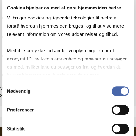
Cookies hjælper os med at gøre hjemmesiden bedre
Skatteret
Vi bruger cookies og lignende teknologier til bedre at
forstå hvordan hjemmesiden bruges, og til at vise mere
relevant information om vores uddannelser og tilbud.
Sociologi
Med dit samtykke indsamler vi oplysninger som et
Teknologi
anonymt ID, hvilken slags enhed og browser du besøger
os med, hvilket land du besøger os fra, og hvordan du
Nulstil
bruger hjemmesiden. Nogle data deles med
tredjepartsværktøjer, som vi bruger til statistik og
Samtykkevalg
Viser 1 ud af 1 arrangementer
Nødvendig
markedsføring. Du bestemmer selv - og kan altid trække
Sortér efter
dit samtykke tilbage via knappen nederst til højre.
Præferencer
Statistik