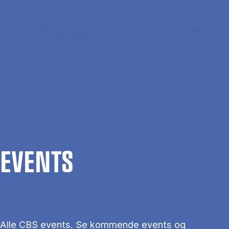
Gå til hovedindhold
Søg
Men
En
Hjem
Events
EVENTS
Alle CBS events. Se kommende events og