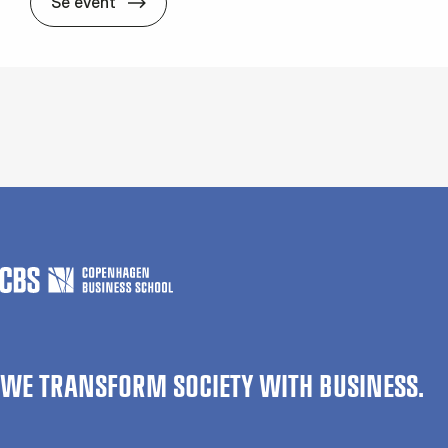
The wait is over: Re­gis­tra­tion is now 
Se event
WE TRANSFORM SOCIETY WITH BUSINESS.