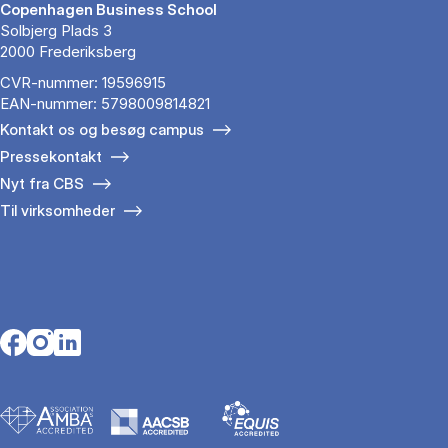
Copenhagen Business School
Solbjerg Plads 3
2000 Frederiksberg
CVR-nummer: 19596915
EAN-nummer: 5798009814821
Kontakt os og besøg campus
Pressekontakt
Nyt fra CBS
Til virksomheder
Opens in a new tab
Opens in a new tab
Opens in a new tab