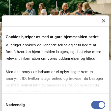
Cookies hjælper os med at gøre hjemmesiden bedre
Vi bruger cookies og lignende teknologier til bedre at
forstå hvordan hjemmesiden bruges, og til at vise mere
relevant information om vores uddannelser og tilbud.
Med dit samtykke indsamler vi oplysninger som et
DVIPs and Re­search Acti­vi­ties
anonymt ID, hvilken slags enhed og browser du besøger
Dato:
2. september 2026
os med, hvilket land du besøger os fra, og hvordan du
Lokation:
Kilen 14 A
bruger hjemmesiden. Nogle data deles med
2000 Frederiksberg
tredjepartsværktøjer, som vi bruger til statistik og
Samtykkevalg
Nødvendig
markedsføring. Du bestemmer selv - og kan altid trække
DVIPs and Re­search Acti­vi­ties
Se event