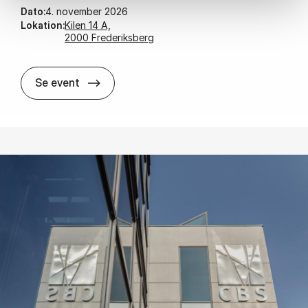
Dato:
4. november 2026
Lokation:
Kilen 14 A,
2000 Frederiksberg
New Re­search Pro­jects Ca­valca­de
Se event