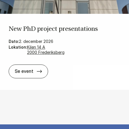
New PhD pro­ject pre­sen­ta­tions
Dato:
2. december 2026
Lokation:
Kilen 14 A
2000 Frederiksberg
New PhD pro­ject pre­sen­ta­tions
Se event