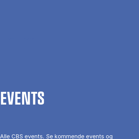
Gå til hovedindhold
Søg
Men
En
Hjem
Events
EVENTS
Alle CBS events. Se kommende events og