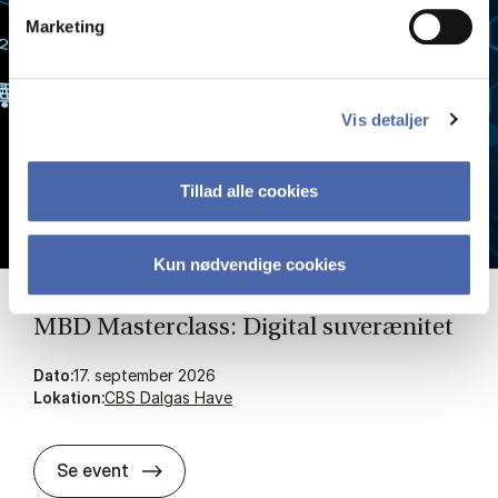
Marketing
Vis detaljer
Tillad alle cookies
Kun nødvendige cookies
MBD Ma­sterclass: Di­gi­tal su­veræ­ni­tet
Dato:
17. september 2026
Lokation:
CBS Dalgas Have
MBD Ma­sterclass: Di­gi­tal su­veræ­ni­tet
Se event