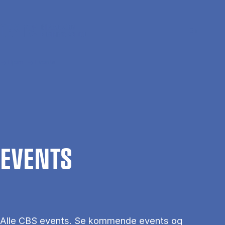
Gå til hovedindhold
Søg
Men
En
Hjem
Events
EVENTS
Alle CBS events. Se kommende events og