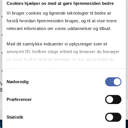
Cookies hjælper os med at gøre hjemmesiden bedre
Vi bruger cookies og lignende teknologier til bedre at
Skatteret
forstå hvordan hjemmesiden bruges, og til at vise mere
relevant information om vores uddannelser og tilbud.
Sociologi
Med dit samtykke indsamler vi oplysninger som et
Teknologi
anonymt ID, hvilken slags enhed og browser du besøger
os med, hvilket land du besøger os fra, og hvordan du
bruger hjemmesiden. Nogle data deles med
Nulstil
tredjepartsværktøjer, som vi bruger til statistik og
Samtykkevalg
Nødvendig
markedsføring. Du bestemmer selv - og kan altid trække
Viser 1 ud af 1 arrangementer
Sortér efter
dit samtykke tilbage via knappen nederst til højre.
Præferencer
Statistik