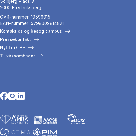
Solbjerg Plads 3
2000 Frederiksberg
CVR-nummer: 19596915
EAN-nummer: 5798009814821
Kontakt os og besøg campus
Pressekontakt
Nyt fra CBS
Til virksomheder
Opens in a new tab
Opens in a new tab
Opens in a new tab