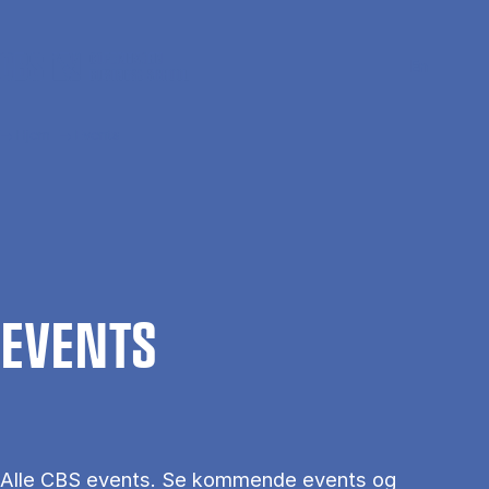
Gå til hovedindhold
Søg
Men
En
Hjem
Events
EVENTS
Alle CBS events. Se kommende events og