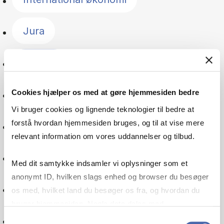
Jura
Læring
Management
Cookies hjælper os med at gøre hjemmesiden bedre
Vi bruger cookies og lignende teknologier til bedre at
forstå hvordan hjemmesiden bruges, og til at vise mere
Norden
relevant information om vores uddannelser og tilbud.
Offentlig sektor
Med dit samtykke indsamler vi oplysninger som et
anonymt ID, hvilken slags enhed og browser du besøger
Organisation
os med, hvilket land du besøger os fra, og hvordan du
bruger hjemmesiden. Nogle data deles med
tredjepartsværktøjer, som vi bruger til statistik og
Pension
Samtykkevalg