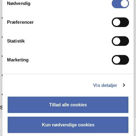
Nødvendig
markedsføring. Du bestemmer selv - og kan altid trække
dit samtykke tilbage via knappen nederst til højre.
Politik
Præferencer
Skatteret
Statistik
Sociologi
Marketing
Teknologi
Vis detaljer
Nulstil
Tillad alle cookies
Sortér efter
Kun nødvendige cookies