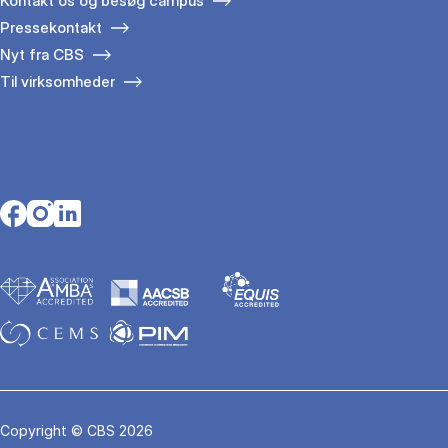
Kontakt os og besøg campus
Pressekontakt
Nyt fra CBS
Til virksomheder
Opens in a new tab
Opens in a new tab
Opens in a new tab
Copyright © CBS 2026