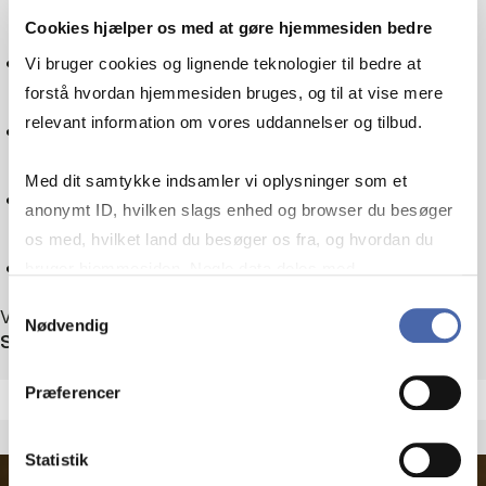
Cookies hjælper os med at gøre hjemmesiden bedre
Skatteret
Vi bruger cookies og lignende teknologier til bedre at
forstå hvordan hjemmesiden bruges, og til at vise mere
relevant information om vores uddannelser og tilbud.
Sociologi
Med dit samtykke indsamler vi oplysninger som et
Teknologi
anonymt ID, hvilken slags enhed og browser du besøger
os med, hvilket land du besøger os fra, og hvordan du
Nulstil
bruger hjemmesiden. Nogle data deles med
tredjepartsværktøjer, som vi bruger til statistik og
Samtykkevalg
Viser 1 ud af 1 arrangementer
Nødvendig
markedsføring. Du bestemmer selv - og kan altid trække
Sortér efter
dit samtykke tilbage via knappen nederst til højre.
Præferencer
Statistik