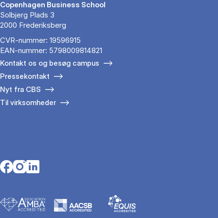
Copenhagen Business School
Solbjerg Plads 3
2000 Frederiksberg
CVR-nummer: 19596915
EAN-nummer: 5798009814821
Kontakt os og besøg campus
Pressekontakt
Nyt fra CBS
Til virksomheder
Opens in a new tab
Opens in a new tab
Opens in a new tab