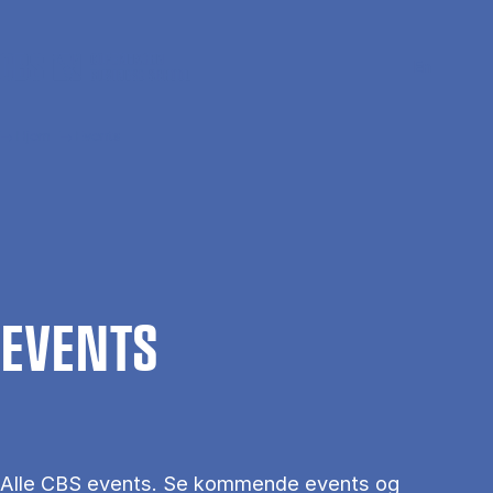
Gå til hovedindhold
Søg
Men
En
Hjem
Events
EVENTS
Alle CBS events. Se kommende events og