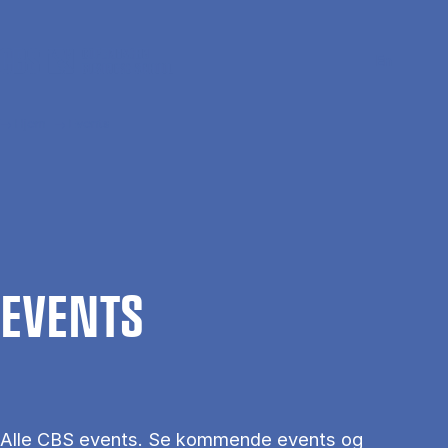
Gå til hovedindhold
Søg
Men
En
Hjem
Events
EVENTS
Alle CBS events. Se kommende events og