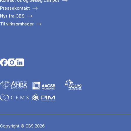
Kontakt os og besøg campus
Pressekontakt
Nyt fra CBS
Til virksomheder
Opens in a new tab
Opens in a new tab
Opens in a new tab
Copyright © CBS 2026