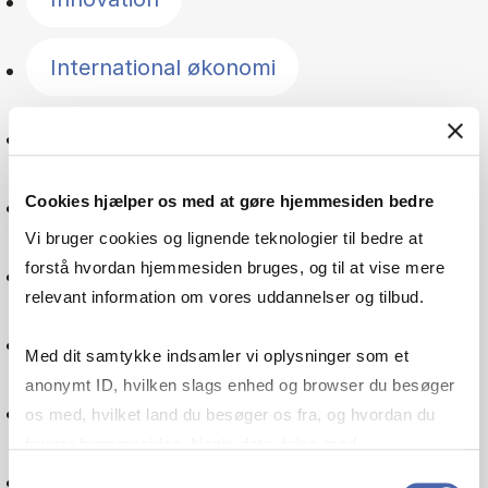
International økonomi
Jura
Management
Cookies hjælper os med at gøre hjemmesiden bedre
Vi bruger cookies og lignende teknologier til bedre at
forstå hvordan hjemmesiden bruges, og til at vise mere
Norden
relevant information om vores uddannelser og tilbud.
Offentlig sektor
Med dit samtykke indsamler vi oplysninger som et
anonymt ID, hvilken slags enhed og browser du besøger
Organisation
os med, hvilket land du besøger os fra, og hvordan du
bruger hjemmesiden. Nogle data deles med
tredjepartsværktøjer, som vi bruger til statistik og
Pension
Samtykkevalg