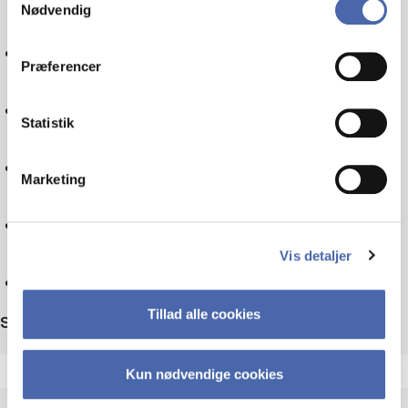
Nødvendig
markedsføring. Du bestemmer selv - og kan altid trække
dit samtykke tilbage via knappen nederst til højre.
Politik
Præferencer
Skatteret
Statistik
Sociologi
Marketing
Teknologi
Vis detaljer
Nulstil
Tillad alle cookies
Sortér efter
Kun nødvendige cookies