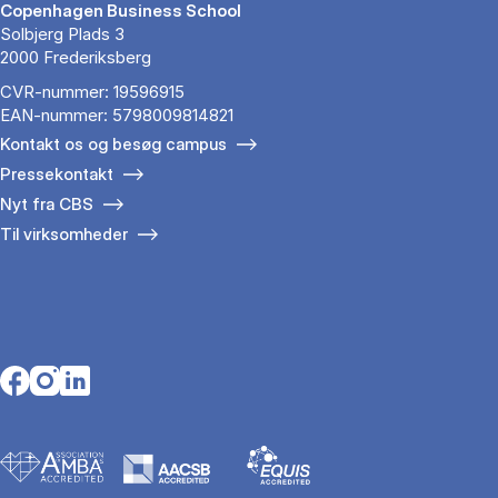
Copenhagen Business School
Solbjerg Plads 3
2000 Frederiksberg
CVR-nummer: 19596915
EAN-nummer: 5798009814821
Kontakt os og besøg campus
Pressekontakt
Nyt fra CBS
Til virksomheder
Opens in a new tab
Opens in a new tab
Opens in a new tab