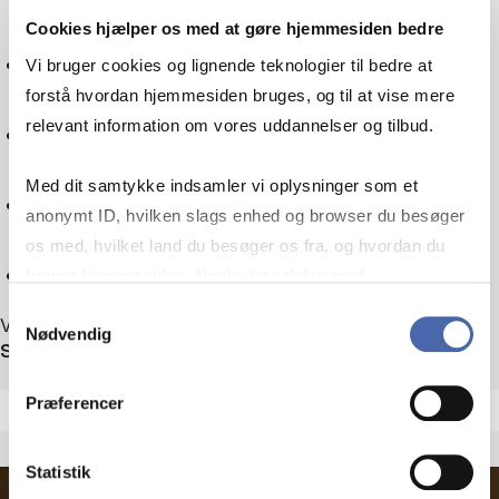
Cookies hjælper os med at gøre hjemmesiden bedre
Skatteret
Vi bruger cookies og lignende teknologier til bedre at
forstå hvordan hjemmesiden bruges, og til at vise mere
relevant information om vores uddannelser og tilbud.
Sociologi
Med dit samtykke indsamler vi oplysninger som et
Teknologi
anonymt ID, hvilken slags enhed og browser du besøger
os med, hvilket land du besøger os fra, og hvordan du
Nulstil
bruger hjemmesiden. Nogle data deles med
tredjepartsværktøjer, som vi bruger til statistik og
Samtykkevalg
Viser 1 ud af 1 arrangementer
Nødvendig
markedsføring. Du bestemmer selv - og kan altid trække
Sortér efter
dit samtykke tilbage via knappen nederst til højre.
Præferencer
Statistik