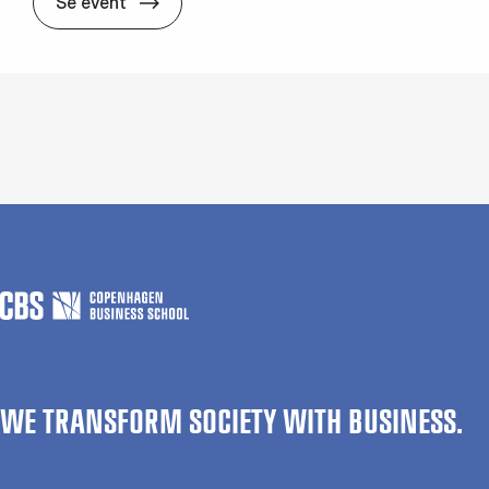
The wait is over: Re­gis­tra­tion is now 
Se event
WE TRANSFORM SOCIETY WITH BUSINESS.