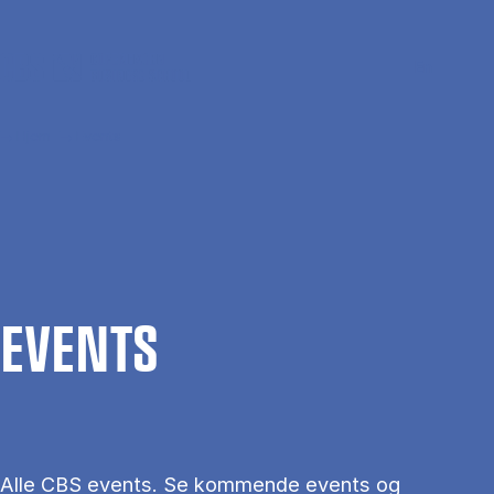
Gå til hovedindhold
Søg
Men
En
Hjem
Events
EVENTS
Alle CBS events. Se kommende events og