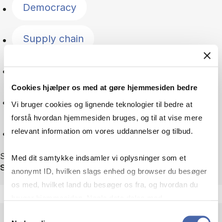
Democracy
Supply chain
Geopolitics
Cookies hjælper os med at gøre hjemmesiden bedre
Green transition
Vi bruger cookies og lignende teknologier til bedre at
forstå hvordan hjemmesiden bruges, og til at vise mere
Reset
relevant information om vores uddannelser og tilbud.
Showing 75 out of 75 news
Med dit samtykke indsamler vi oplysninger som et
Sortér efter
anonymt ID, hvilken slags enhed og browser du besøger
os med, hvilket land du besøger os fra, og hvordan du
bruger hjemmesiden. Nogle data deles med
tredjepartsværktøjer, som vi bruger til statistik og
Samtykkevalg