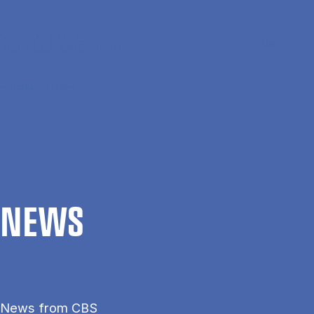
Skip to main content
Search
Men
Da
Home
News
NEWS
News from CBS