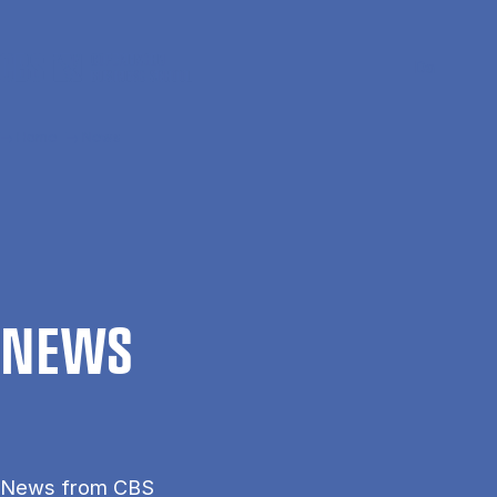
Skip to main content
Search
Men
Da
Home
News
NEWS
News from CBS