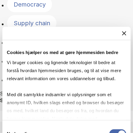
Democracy
Supply chain
Geopolitics
Cookies hjælper os med at gøre hjemmesiden bedre
Green transition
Vi bruger cookies og lignende teknologier til bedre at
forstå hvordan hjemmesiden bruges, og til at vise mere
Reset
relevant information om vores uddannelser og tilbud.
Showing 75 out of 75 news
Med dit samtykke indsamler vi oplysninger som et
Sortér efter
anonymt ID, hvilken slags enhed og browser du besøger
os med, hvilket land du besøger os fra, og hvordan du
bruger hjemmesiden. Nogle data deles med
tredjepartsværktøjer, som vi bruger til statistik og
Samtykkevalg