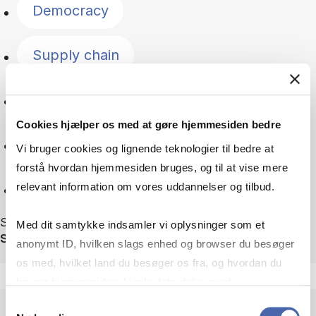
Democracy
Supply chain
Geopolitics
Cookies hjælper os med at gøre hjemmesiden bedre
Green transition
Vi bruger cookies og lignende teknologier til bedre at
forstå hvordan hjemmesiden bruges, og til at vise mere
Reset
relevant information om vores uddannelser og tilbud.
Showing 75 out of 75 news
Med dit samtykke indsamler vi oplysninger som et
Sortér efter
anonymt ID, hvilken slags enhed og browser du besøger
os med, hvilket land du besøger os fra, og hvordan du
bruger hjemmesiden. Nogle data deles med
tredjepartsværktøjer, som vi bruger til statistik og
Samtykkevalg