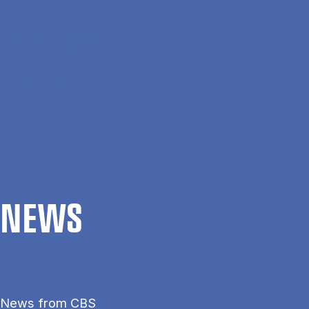
Skip to main content
Search
Men
Da
Home
News
NEWS
News from CBS