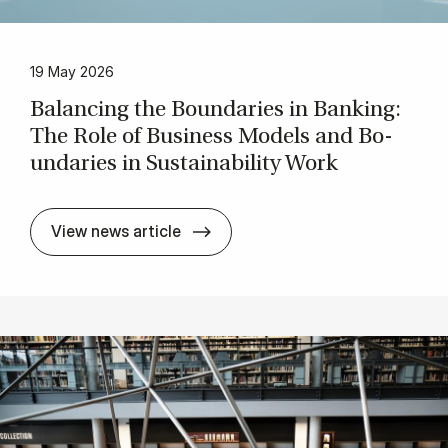
19 May 2026
Ba­lan­cing the Bo­un­da­ri­es in Banking:
The Role of Bu­si­ness Mo­dels and Bo­
un­da­ri­es in Sustai­na­bi­li­ty Work
Ba­lan­cing the Bo­un­da­ri­es in Ba
View news article