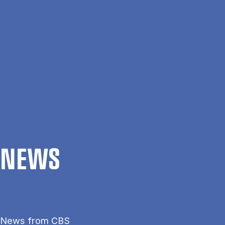
Skip to main content
Search
Men
Da
Home
News
NEWS
News from CBS