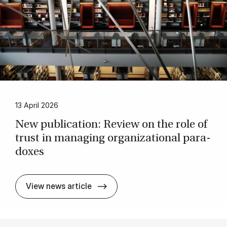
13 April 2026
New pu­bli­ca­tion: Re­view on the role of
trust in ma­nag­ing or­ga­niza­tio­nal pa­ra­
doxes
New pu­bli­ca­tion: Re­view on the r
View news article