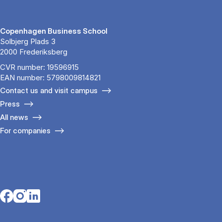
Copenhagen Business School
Solbjerg Plads 3
2000 Frederiksberg
CVR number: 19596915
EAN number: 5798009814821
Contact us and visit campus
Press
All news
For companies
Opens in a new tab
Opens in a new tab
Opens in a new tab