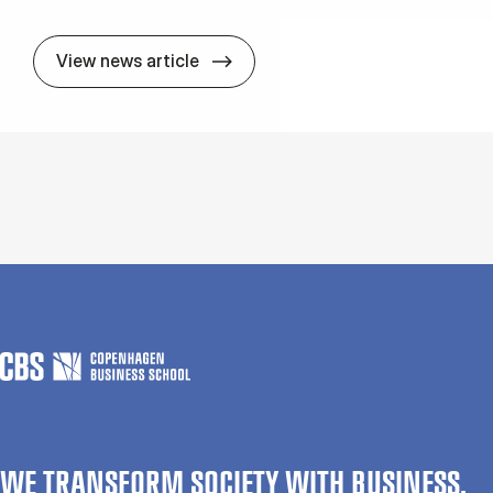
New pu­bli­ca­tion: Bu­il­ding a Trus
View news article
WE TRANSFORM SOCIETY WITH BUSINESS.