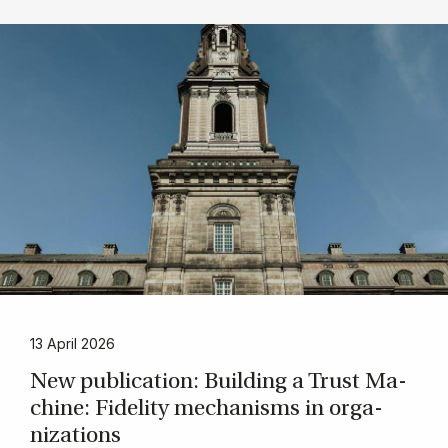
13 April 2026
New pu­bli­ca­tion: Bu­il­ding a Trust Ma­
chine: Fi­de­li­ty me­cha­nis­ms in or­ga­
niza­tions