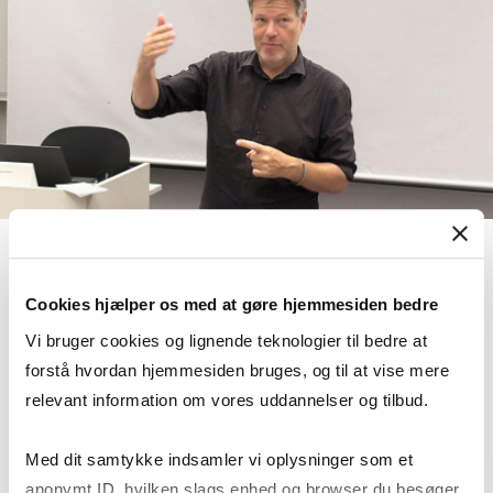
28 May 2026
Cookies hjælper os med at gøre hjemmesiden bedre
New nar­rat­ives for a non-lin­ear world:
Vi bruger cookies og lignende teknologier til bedre at
CBS sym­posi­um ex­plores aca­demia’s
forstå hvordan hjemmesiden bruges, og til at vise mere
role in trans­formation
relevant information om vores uddannelser og tilbud.
New nar­rat­ives for a non-lin­ea
View news article
Med dit samtykke indsamler vi oplysninger som et
anonymt ID, hvilken slags enhed og browser du besøger