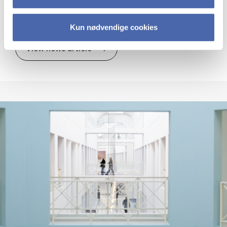
tem: a lit­er­at­ure re­view of the evol­u­tion
of sci­ence cit­ies
Kun nødvendige cookies
New Pub­lic­a­tion: From sci­ence to
View news article