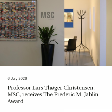
6 July 2026
Pro­fes­sor Lars Thø­ger Chri­sten­sen,
MSC, re­cei­ves The Fre­de­ric M. Jablin
Award