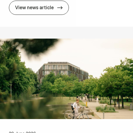
Pro­fes­sor Lars Thø­ger Chri­sten
View news article