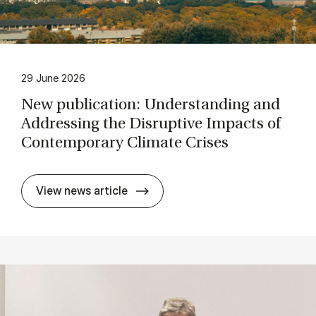
29 June 2026
New pub­lic­a­tion: Un­der­stand­ing and
Ad­dress­ing the Dis­rupt­ive Im­pacts of
Con­tem­por­ary Cli­mate Crises
New pub­lic­a­tion: Un­der­stand­i
View news article