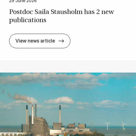
29 June 2026
Postdoc Saila Stausholm has 2 new
pub­lic­a­tions
Postdoc Saila Stausholm has 2 ne
View news article