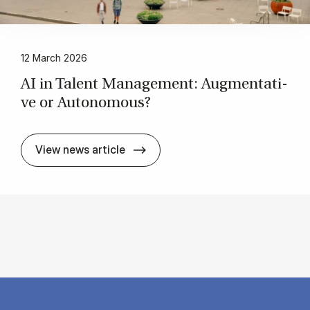
12 March 2026
AI in Ta­lent Ma­na­ge­ment: Aug­men­ta­ti­
ve or Au­to­no­mous?
AI in Ta­lent Ma­na­ge­ment: Aug­m
View news article