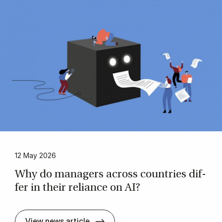
12 May 2026
Why do man­agers across coun­tri­es dif­
fer in their re­li­ance on AI?
Why do man­agers across coun­tri­e
View news article