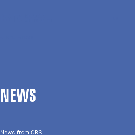
Skip to main content
Search
Men
Da
Home
News
NEWS
News from CBS