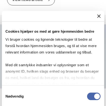
Cookies hjælper os med at gøre hjemmesiden bedre
Vi bruger cookies og lignende teknologier til bedre at
forstå hvordan hjemmesiden bruges, og til at vise mere
relevant information om vores uddannelser og tilbud.
Med dit samtykke indsamler vi oplysninger som et
anonymt ID, hvilken slags enhed og browser du besøger
os med, hvilket land du besøger os fra, og hvordan du
bruger hjemmesiden. Nogle data deles med
tredjepartsværktøjer, som vi bruger til statistik og
Samtykkevalg
Nødvendig
markedsføring. Du bestemmer selv - og kan altid trække
10 April 2026
dit samtykke tilbage via knappen nederst til højre.