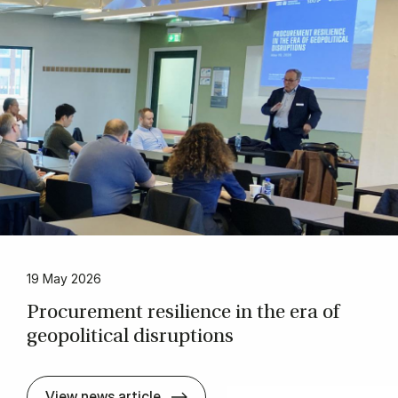
19 May 2026
Pro­cure­ment re­si­li­ence in the era of
geo­pol­it­ic­al dis­rup­tions
Pro­cure­ment re­si­li­ence in the era
View news article