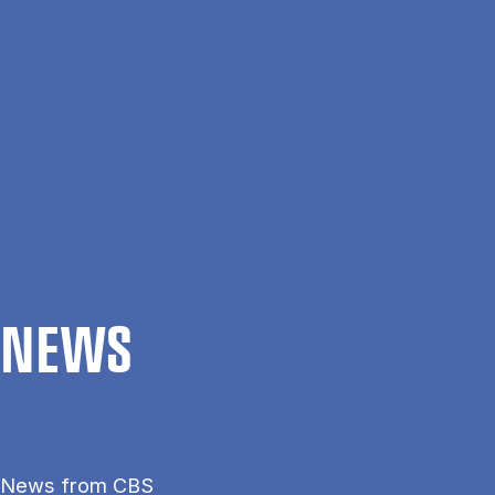
Skip to main content
Search
Men
Da
Home
News
NEWS
News from CBS