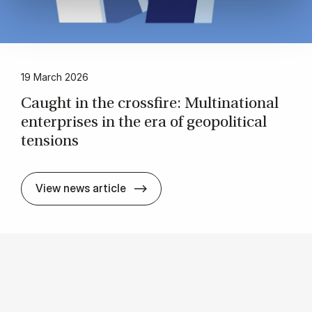
19 March 2026
Caught in the cross­fire: Mul­tina­tion­al
en­ter­prises in the era of geo­pol­it­ic­al
ten­sions
Caught in the cross­fire: Mul­tina­ti
View news article