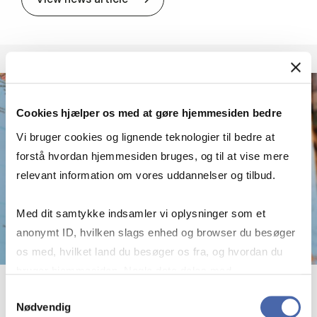
Cookies hjælper os med at gøre hjemmesiden bedre
Vi bruger cookies og lignende teknologier til bedre at
forstå hvordan hjemmesiden bruges, og til at vise mere
relevant information om vores uddannelser og tilbud.
Med dit samtykke indsamler vi oplysninger som et
anonymt ID, hvilken slags enhed og browser du besøger
os med, hvilket land du besøger os fra, og hvordan du
bruger hjemmesiden. Nogle data deles med
tredjepartsværktøjer, som vi bruger til statistik og
Samtykkevalg
13 April 2026
Nødvendig
markedsføring. Du bestemmer selv - og kan altid trække