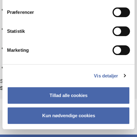
dit samtykke tilbage via knappen nederst til højre.
Tax law
Præferencer
Sociology
Statistik
Technology
Marketing
Reset
Vis detaljer
Showing 37 out of 37 events
Sort by
Tillad alle cookies
Kun nødvendige cookies