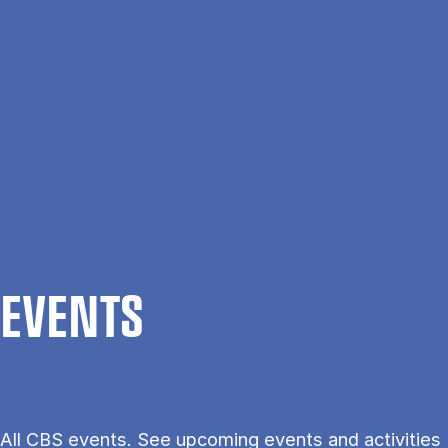
Skip to main content
Search
Men
Da
Home
Events
EVENTS
All CBS events. See upcoming events and activities