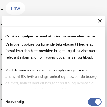
Law
Management
Cookies hjælper os med at gøre hjemmesiden bedre
The Nordic countries
Vi bruger cookies og lignende teknologier til bedre at
forstå hvordan hjemmesiden bruges, og til at vise mere
Public sector
relevant information om vores uddannelser og tilbud.
Organisation
Med dit samtykke indsamler vi oplysninger som et
anonymt ID, hvilken slags enhed og browser du besøger
Pensions
os med, hvilket land du besøger os fra, og hvordan du
bruger hjemmesiden. Nogle data deles med
tredjepartsværktøjer, som vi bruger til statistik og
Samtykkevalg
Politics
Nødvendig
markedsføring. Du bestemmer selv - og kan altid trække