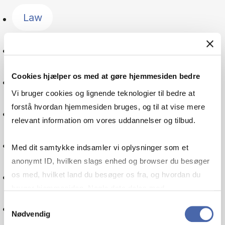
Law
Management
Cookies hjælper os med at gøre hjemmesiden bedre
The Nordic countries
Vi bruger cookies og lignende teknologier til bedre at
forstå hvordan hjemmesiden bruges, og til at vise mere
Public sector
relevant information om vores uddannelser og tilbud.
Organisation
Med dit samtykke indsamler vi oplysninger som et
anonymt ID, hvilken slags enhed og browser du besøger
Pensions
os med, hvilket land du besøger os fra, og hvordan du
bruger hjemmesiden. Nogle data deles med
tredjepartsværktøjer, som vi bruger til statistik og
Samtykkevalg
Politics
Nødvendig
markedsføring. Du bestemmer selv - og kan altid trække