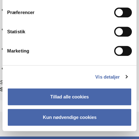
dit samtykke tilbage via knappen nederst til højre.
Tax law
Præferencer
Sociology
Statistik
Technology
Marketing
Reset
Vis detaljer
Showing 37 out of 37 events
Sort by
Tillad alle cookies
Kun nødvendige cookies