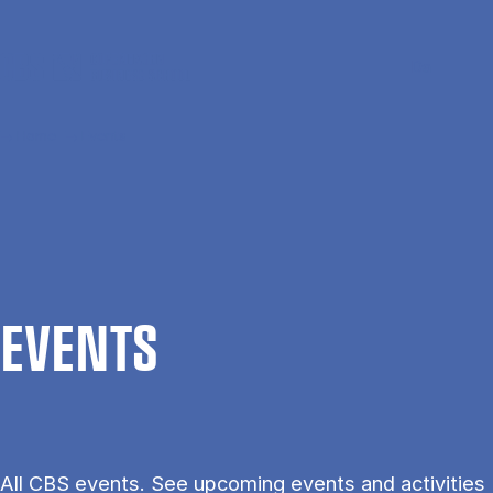
Skip to main content
Search
Men
Da
Home
Events
EVENTS
All CBS events. See upcoming events and activities