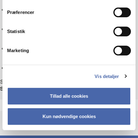
dit samtykke tilbage via knappen nederst til højre.
Tax law
Præferencer
Sociology
Statistik
Technology
Marketing
Reset
Vis detaljer
Showing 35 out of 35 events
Sort by
Tillad alle cookies
Kun nødvendige cookies