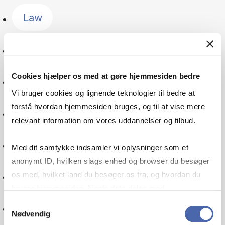
Law
Management
Cookies hjælper os med at gøre hjemmesiden bedre
The Nordic countries
Vi bruger cookies og lignende teknologier til bedre at
forstå hvordan hjemmesiden bruges, og til at vise mere
Public sector
relevant information om vores uddannelser og tilbud.
Organisation
Med dit samtykke indsamler vi oplysninger som et
anonymt ID, hvilken slags enhed og browser du besøger
Pensions
os med, hvilket land du besøger os fra, og hvordan du
bruger hjemmesiden. Nogle data deles med
tredjepartsværktøjer, som vi bruger til statistik og
Samtykkevalg
Politics
Nødvendig
markedsføring. Du bestemmer selv - og kan altid trække