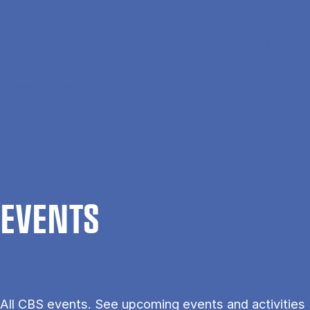
Skip to main content
Search
Men
Da
Home
Events
EVENTS
All CBS events. See upcoming events and activities