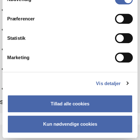
Politics
dit samtykke tilbage via knappen nederst til højre.
Præferencer
Tax law
Statistik
Sociology
Marketing
Technology
Vis detaljer
Reset
Sort by
Tillad alle cookies
Kun nødvendige cookies