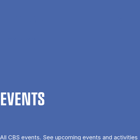
Skip to main content
Search
Men
Da
Home
Events
EVENTS
All CBS events. See upcoming events and activities