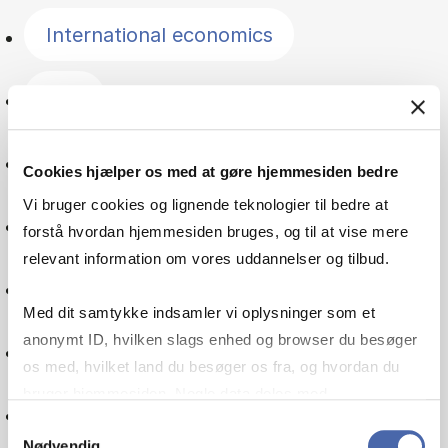
International economics
Law
Management
Cookies hjælper os med at gøre hjemmesiden bedre
Vi bruger cookies og lignende teknologier til bedre at
The Nordic countries
forstå hvordan hjemmesiden bruges, og til at vise mere
relevant information om vores uddannelser og tilbud.
Public sector
Med dit samtykke indsamler vi oplysninger som et
anonymt ID, hvilken slags enhed og browser du besøger
Organisation
os med, hvilket land du besøger os fra, og hvordan du
bruger hjemmesiden. Nogle data deles med
Pensions
tredjepartsværktøjer, som vi bruger til statistik og
Samtykkevalg
Nødvendig
markedsføring. Du bestemmer selv - og kan altid trække