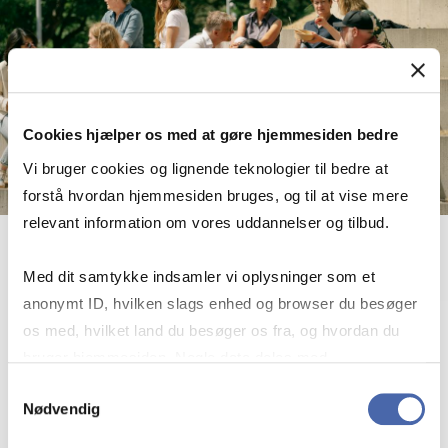
Cookies hjælper os med at gøre hjemmesiden bedre
Vi bruger cookies og lignende teknologier til bedre at
forstå hvordan hjemmesiden bruges, og til at vise mere
relevant information om vores uddannelser og tilbud.
DVIPs and Re­search Acti­vi­ties
Med dit samtykke indsamler vi oplysninger som et
anonymt ID, hvilken slags enhed og browser du besøger
Date:
2 September 2026
os med, hvilket land du besøger os fra, og hvordan du
Location:
Kilen 14 A
2000 Frederiksberg
bruger hjemmesiden. Nogle data deles med
tredjepartsværktøjer, som vi bruger til statistik og
Samtykkevalg
Nødvendig
markedsføring. Du bestemmer selv - og kan altid trække
DVIPs and Re­search Acti­vi­ties
View event
dit samtykke tilbage via knappen nederst til højre.