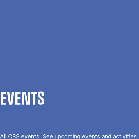
Skip to main content
Search
Men
Da
Home
Events
EVENTS
All CBS events. See upcoming events and activities