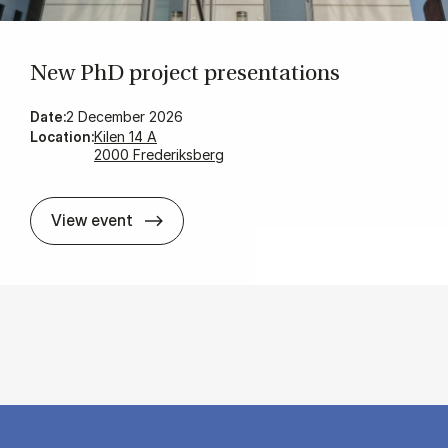
New PhD pro­ject pre­sen­ta­tions
Date:
2 December 2026
Location:
Kilen 14 A
2000 Frederiksberg
New PhD pro­ject pre­sen­ta­tions
View event