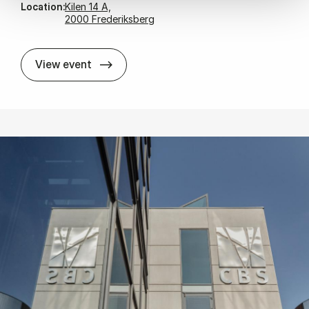
Location:
Kilen 14 A,
2000 Frederiksberg
New Re­search Pro­jects Ca­valca­de
View event