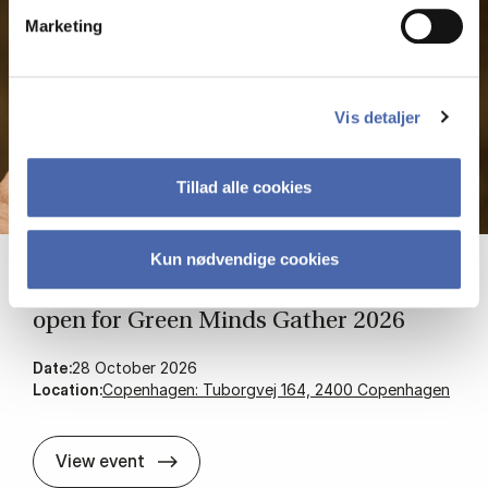
Marketing
Vis detaljer
Tillad alle cookies
Kun nødvendige cookies
The wait is over: Re­gis­tra­tion is now
open for Green Minds Gath­er 2026
Date:
28 October 2026
Location:
Copenhagen: Tuborgvej 164, 2400 Copenhagen
The wait is over: Re­gis­tra­tion is no
View event