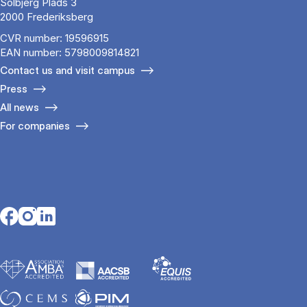
Solbjerg Plads 3
2000 Frederiksberg
CVR number: 19596915
EAN number: 5798009814821
Contact us and visit campus
Press
All news
For companies
Opens in a new tab
Opens in a new tab
Opens in a new tab