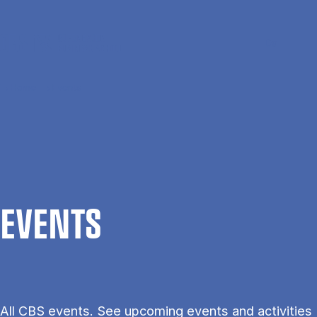
Skip to main content
Search
Men
Da
Home
Events
EVENTS
All CBS events. See upcoming events and activities