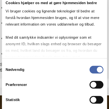
Cookies hjælper os med at gøre hjemmesiden bedre
Tax law
Vi bruger cookies og lignende teknologier til bedre at
forstå hvordan hjemmesiden bruges, og til at vise mere
Sociology
relevant information om vores uddannelser og tilbud.
Technology
Med dit samtykke indsamler vi oplysninger som et
anonymt ID, hvilken slags enhed og browser du besøger
os med, hvilket land du besøger os fra, og hvordan du
Reset
bruger hjemmesiden. Nogle data deles med
tredjepartsværktøjer, som vi bruger til statistik og
Showing 1 out of 1 events
Samtykkevalg
Sort by
Nødvendig
markedsføring. Du bestemmer selv - og kan altid trække
dit samtykke tilbage via knappen nederst til højre.
Præferencer
Statistik