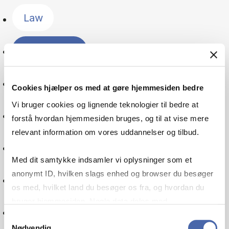
Law
Leadership
Management
Cookies hjælper os med at gøre hjemmesiden bedre
Vi bruger cookies og lignende teknologier til bedre at
The Nordic countries
forstå hvordan hjemmesiden bruges, og til at vise mere
relevant information om vores uddannelser og tilbud.
Public sector
Med dit samtykke indsamler vi oplysninger som et
anonymt ID, hvilken slags enhed og browser du besøger
Organisation
os med, hvilket land du besøger os fra, og hvordan du
bruger hjemmesiden. Nogle data deles med
Pensions
tredjepartsværktøjer, som vi bruger til statistik og
Samtykkevalg
Nødvendig
markedsføring. Du bestemmer selv - og kan altid trække