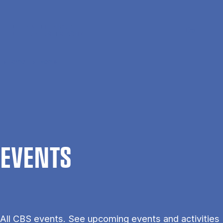
Skip to main content
Search
Men
Da
Home
Events
EVENTS
All CBS events. See upcoming events and activities