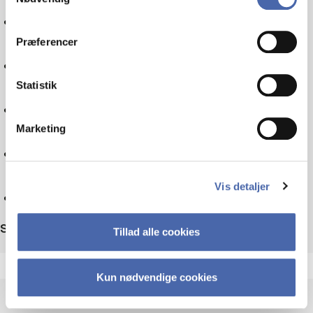
Politics
dit samtykke tilbage via knappen nederst til højre.
Præferencer
Tax law
Statistik
Sociology
Marketing
Technology
Vis detaljer
Reset
Sort by
Tillad alle cookies
Kun nødvendige cookies