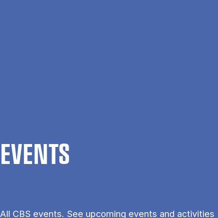
Skip to main content
Search
Men
Da
Home
Events
EVENTS
All CBS events. See upcoming events and activities