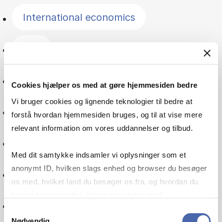
International economics
Law
Management
Cookies hjælper os med at gøre hjemmesiden bedre
Vi bruger cookies og lignende teknologier til bedre at
The Nordic countries
forstå hvordan hjemmesiden bruges, og til at vise mere
relevant information om vores uddannelser og tilbud.
Public sector
Med dit samtykke indsamler vi oplysninger som et
anonymt ID, hvilken slags enhed og browser du besøger
Organisation
os med, hvilket land du besøger os fra, og hvordan du
bruger hjemmesiden. Nogle data deles med
Pensions
tredjepartsværktøjer, som vi bruger til statistik og
Samtykkevalg
Nødvendig
markedsføring. Du bestemmer selv - og kan altid trække