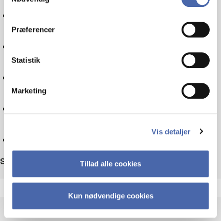
Politics
dit samtykke tilbage via knappen nederst til højre.
Præferencer
Tax law
Statistik
Sociology
Marketing
Technology
Vis detaljer
Reset
Sort by
Tillad alle cookies
Kun nødvendige cookies