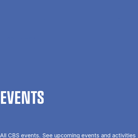
Skip to main content
Search
Men
Da
Home
Events
EVENTS
All CBS events. See upcoming events and activities