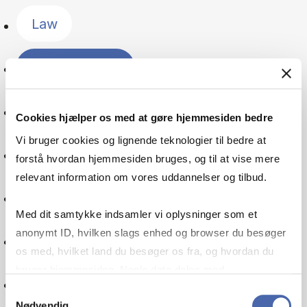
Law
Latin America
Management
Cookies hjælper os med at gøre hjemmesiden bedre
Vi bruger cookies og lignende teknologier til bedre at
The Nordic countries
forstå hvordan hjemmesiden bruges, og til at vise mere
relevant information om vores uddannelser og tilbud.
Public sector
Med dit samtykke indsamler vi oplysninger som et
anonymt ID, hvilken slags enhed og browser du besøger
Organisation
os med, hvilket land du besøger os fra, og hvordan du
bruger hjemmesiden. Nogle data deles med
Pensions
tredjepartsværktøjer, som vi bruger til statistik og
Samtykkevalg
Nødvendig
markedsføring. Du bestemmer selv - og kan altid trække