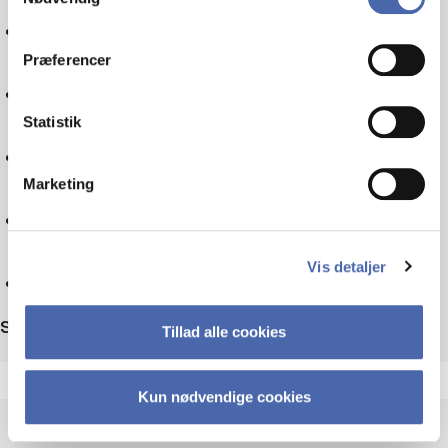
Politics
dit samtykke tilbage via knappen nederst til højre.
Præferencer
Tax law
Statistik
Sociology
Marketing
Technology
Vis detaljer
Reset
Sort by
Tillad alle cookies
Kun nødvendige cookies