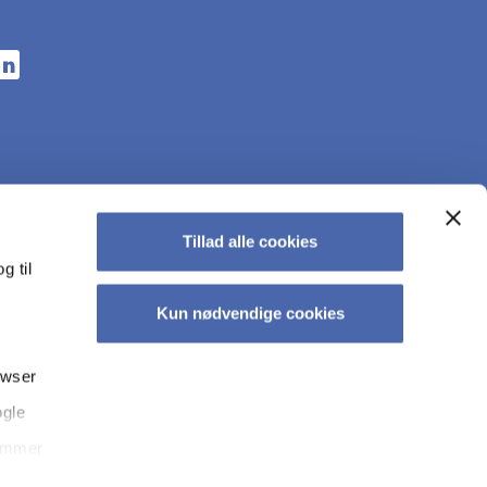
n a new tab
s in a new tab
pens in a new tab
Tillad alle cookies
g til
Kun nødvendige cookies
owser
ogle
tec­tion at CBS
Accessibility statement
Whistleblower scheme
temmer