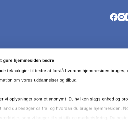
Opens i
Open
O
at gøre hjemmesiden bedre
nde teknologier til bedre at forstå hvordan hjemmesiden bruges, o
rmation om vores uddannelser og tilbud.
r vi oplysninger som et anonymt ID, hvilken slags enhed og br
t land du besøger os fra, og hvordan du bruger hjemmesiden. N
Data pro­
værktøjer, som vi bruger til statistik og markedsføring. Du bes
dit samtykke tilbage via knappen nederst til højre.