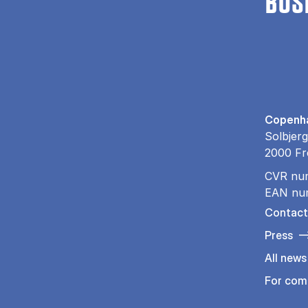
BUS
Copenha
Solbjerg
2000 Fr
CVR nu
EAN nu
Contact
Press
All news
For com