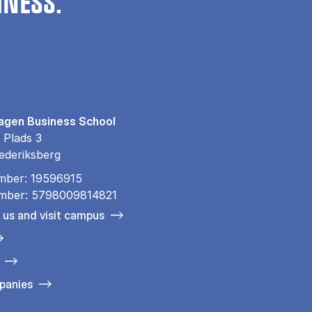
INESS.
gen Business School
 Plads 3
ederiksberg
mber: 19596915
mber: 5798009814821
 us and visit campus
panies