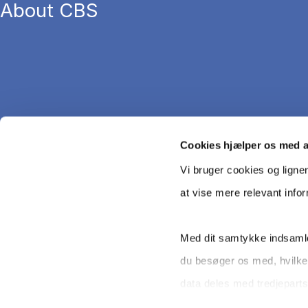
About CBS
Cookies hjælper os med 
Vi bruger cookies og ligne
at vise mere relevant info
Med dit samtykke indsamle
du besøger os med, hvilke
Copyright © CBS 2026
data deles med tredjeparts
selv - og kan altid trække 