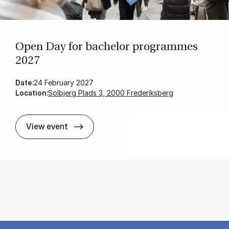
Open Day for bach­el­or pro­grammes
2027
Date:
24 February 2027
Location:
Solbjerg Plads 3, 2000 Frederiksberg
Open Day for bach­el­or pro­grammes 
View event