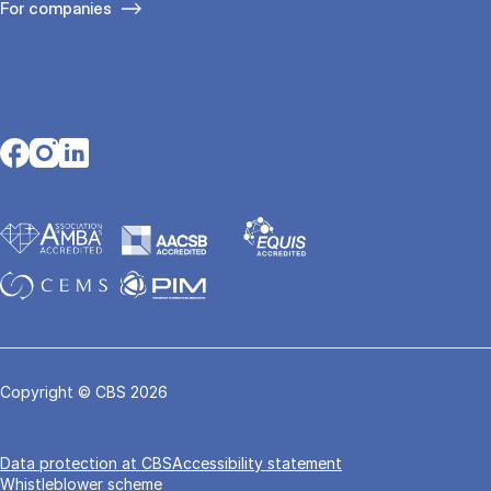
For companies
Opens in a new tab
Opens in a new tab
Opens in a new tab
Copyright © CBS 2026
Data pro­tec­tion at CBS
Accessibility statement
Whistleblower scheme