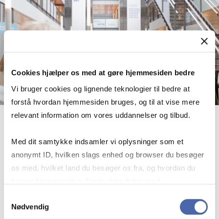
Cookies hjælper os med at gøre hjemmesiden bedre
Vi bruger cookies og lignende teknologier til bedre at
forstå hvordan hjemmesiden bruges, og til at vise mere
relevant information om vores uddannelser og tilbud.
Open Day for bach­el­or pro­grammes
Med dit samtykke indsamler vi oplysninger som et
2027
anonymt ID, hvilken slags enhed og browser du besøger
Date:
29 January 2027
os med, hvilket land du besøger os fra, og hvordan du
Location:
Solbjerg Plads 3, 2000 Frederiksberg
bruger hjemmesiden. Nogle data deles med
tredjepartsværktøjer, som vi bruger til statistik og
Samtykkevalg
Open Day for bach­el­or pro­grammes 
View event
Nødvendig
markedsføring. Du bestemmer selv - og kan altid trække