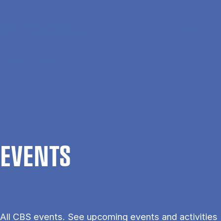
Skip to main content
Search
Men
Da
Home
Events
EVENTS
All CBS events. See upcoming events and activities