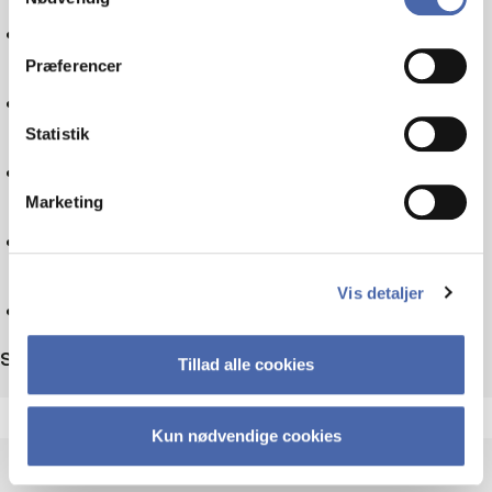
Politics
dit samtykke tilbage via knappen nederst til højre.
Præferencer
Tax law
Statistik
Sociology
Marketing
Technology
Vis detaljer
Reset
Sort by
Tillad alle cookies
Kun nødvendige cookies