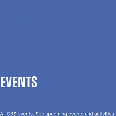
Skip to main content
Search
Men
Da
Home
Events
EVENTS
All CBS events. See upcoming events and activities