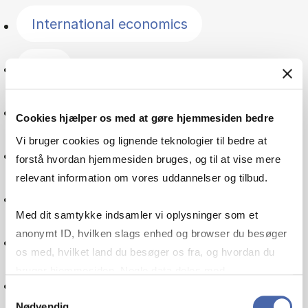
International economics
Law
Management
Cookies hjælper os med at gøre hjemmesiden bedre
Vi bruger cookies og lignende teknologier til bedre at
The Nordic countries
forstå hvordan hjemmesiden bruges, og til at vise mere
relevant information om vores uddannelser og tilbud.
Public sector
Med dit samtykke indsamler vi oplysninger som et
anonymt ID, hvilken slags enhed og browser du besøger
Organisation
os med, hvilket land du besøger os fra, og hvordan du
bruger hjemmesiden. Nogle data deles med
Pensions
tredjepartsværktøjer, som vi bruger til statistik og
Samtykkevalg
Nødvendig
markedsføring. Du bestemmer selv - og kan altid trække