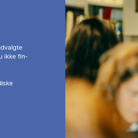
d­valg­te
u ikke fin­
diske