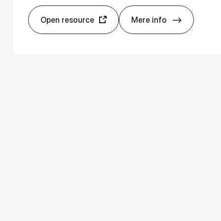
Open resource
Mere info
c Po­li­cy Re­search
Econ­Pa­pers