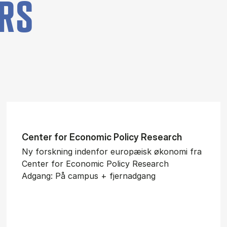
RS
Cen­ter for Eco­no­mic Po­li­cy Re­search
Ny forsk­ning in­den­for europæisk øko­no­mi fra
Center for Economic Policy Research
Adgang: På campus + fjernadgang