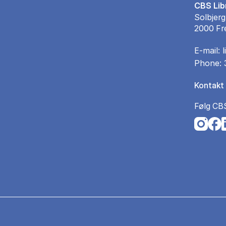
CBS Lib
Solbjerg
2000 Fr
E-mail:
Phone:
Kontakt 
Følg CB
Opens i
Open
O