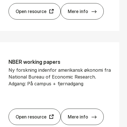
Open resource
Mere info
CBS Re­search Po­r­tal
NBER wor­king pa­pers
Ny forskning indenfor amerikansk økonomi fra
National Bureau of Economic Research.
Adgang: På campus + fjernadgang
Open resource
Mere info
NBER wor­king pa­pers