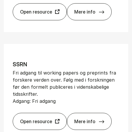
Open resource
Mere info
Cen­ter for Eco­no­mi
SSRN
Fri adgang til working papers og preprints fra
forskere verden over. Følg med i forskningen
før den formelt publiceres i videnskabelige
tidsskrifter.
Adgang: Fri adgang
Open resource
Mere info
SSRN