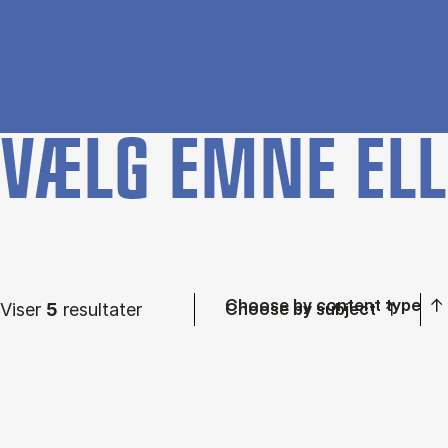
VÆLG EMNE ELL
Choose by content type
Viser
5
resultater
Choose by subject