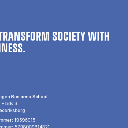
TRANSFORM SOCIETY WITH
INESS.
gen Business School
 Plads 3
ederiksberg
mmer: 19596915
mmer: 5798009814821