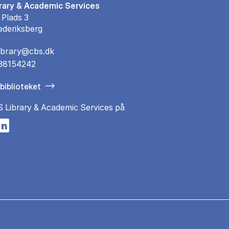
rary & Academic Services
 Plads 3
ederiksberg
library@cbs.dk
38154242
biblioteket
S Library & Academic Services på
n a new tab
s in a new tab
pens in a new tab