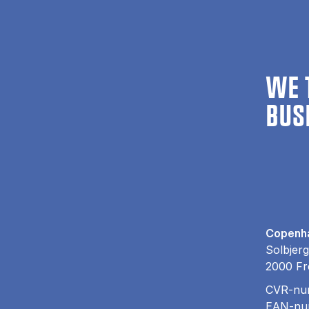
WE 
BUS
Copenha
Solbjerg
2000 Fr
CVR-nu
EAN-nu