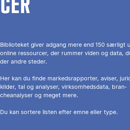
CER
Bi­bli­o­te­ket gi­ver ad­gang mere end 150 sær­ligt u
on­li­ne res­sour­cer, der rum­mer vi­den og data, d
der an­dre ste­der.
Her kan du fin­de mar­keds­rap­por­ter, aviser, juri
kilder, tal og ana­ly­ser, virksomhedsdata, bran­
cheanalyser og meget mere.
Du kan sortere li­sten ef­ter emne el­ler type.