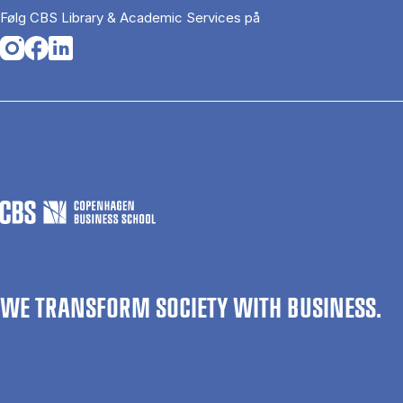
Følg CBS Library & Academic Services på
Opens in a new tab
Opens in a new tab
Opens in a new tab
WE TRANSFORM SOCIETY WITH BUSINESS.