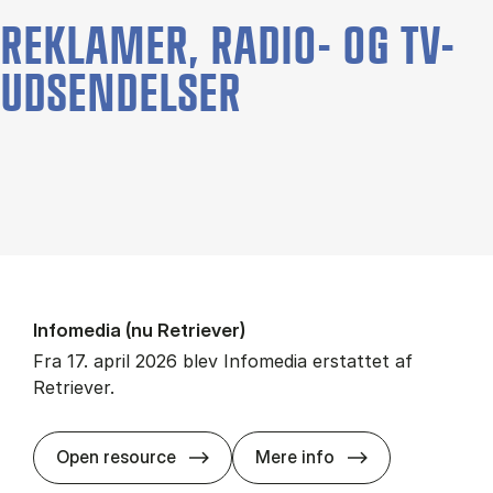
REKLAMER, RADIO- OG TV-
UDSENDELSER
In­fo­me­dia (nu Re­tri­e­ver)
Fra 17. april 2026 blev Infomedia erstattet af
Retriever.
In­fo­me­dia (nu Re
Open resource
Mere info