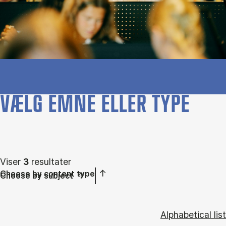
VÆLG EMNE ELLER TYPE
Viser
3
resultater
Choose by content type
Choose by subject
Alphabetical list