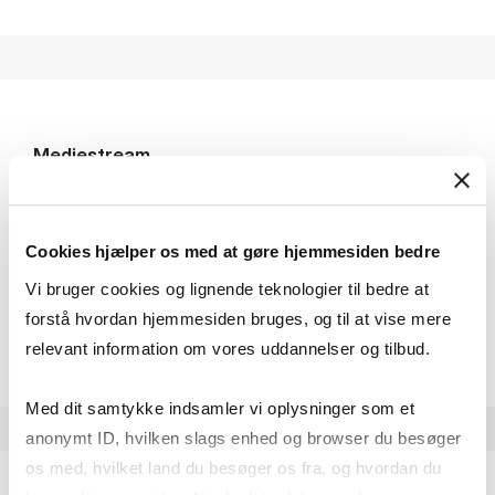
Me­di­e­stream
Streaming af danske radio- og tv-udsendelser
samt reklamefilm og danske aviser ældre end 100
år samt til ejerløse aviser.
Cookies hjælper os med at gøre hjemmesiden bedre
Adgang: Log ind med WAYF
Vi bruger cookies og lignende teknologier til bedre at
forstå hvordan hjemmesiden bruges, og til at vise mere
Me­di­e­stream
Open resource
Mere info
relevant information om vores uddannelser og tilbud.
Med dit samtykke indsamler vi oplysninger som et
anonymt ID, hvilken slags enhed og browser du besøger
os med, hvilket land du besøger os fra, og hvordan du