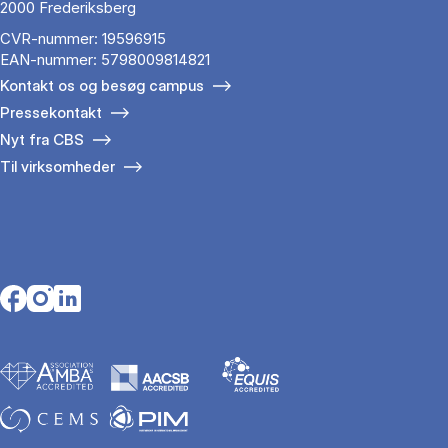
2000 Frederiksberg
CVR-nummer: 19596915
EAN-nummer: 5798009814821
Kontakt os og besøg campus
Pressekontakt
Nyt fra CBS
Til virksomheder
Opens in a new tab
Opens in a new tab
Opens in a new tab