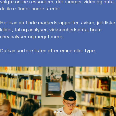
valg­te on­li­ne res­sour­cer, der rum­mer vi­den og data,
du ikke fin­der an­dre ste­der.
Her kan du fin­de mar­keds­rap­por­ter, aviser, juridiske
kilder, tal og ana­ly­ser, virksomhedsdata, bran­
cheanalyser og meget mere.
Du kan sortere li­sten ef­ter emne el­ler type.