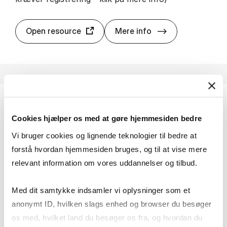
EU-Kar­nov
Open resource
Mere info
EUR-Lex
Cookies hjælper os med at gøre hjemmesiden bedre
EUs juridiske database med adgang til gældende
Vi bruger cookies og lignende teknologier til bedre at
lovgivning, EU-tidende, traktater, internationale
forstå hvordan hjemmesiden bruges, og til at vise mere
aftaler, retspraksis mv.
relevant information om vores uddannelser og tilbud.
Adgang: Fri adgang
Med dit samtykke indsamler vi oplysninger som et
EUR-Lex
Open resource
Mere info
anonymt ID, hvilken slags enhed og browser du besøger
os med, hvilket land du besøger os fra, og hvordan du