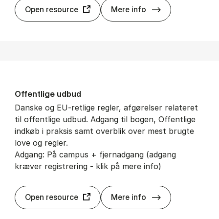
Kluwer Ar­bi­tra­t
Open resource
Mere info
Of­fent­li­ge ud­bud
Danske og EU-retlige regler, afgørelser relateret
til offentlige udbud. Adgang til bogen, Offentlige
indkøb i praksis samt overblik over mest brugte
love og regler.
Adgang: På campus + fjernadgang (adgang
kræver registrering - klik på mere info)
Of­fent­li­ge ud­b
Open resource
Mere info