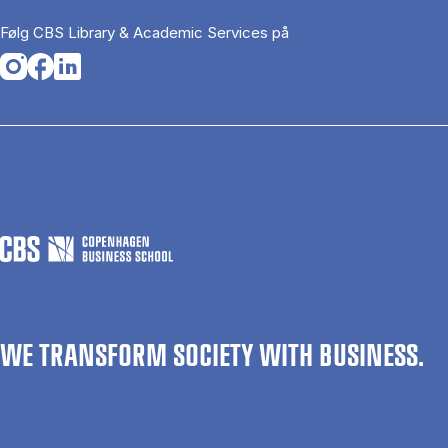
Følg CBS Library & Academic Services på
Opens in a new tab
Opens in a new tab
Opens in a new tab
WE TRANSFORM SOCIETY WITH BUSINESS.