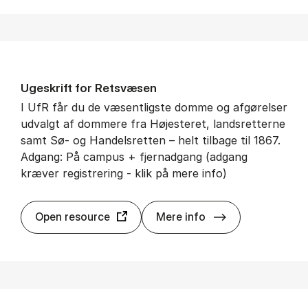
Uge­skrift for Retsvæ­sen
I UfR får du de væsentligste domme og afgørelser
udvalgt af dommere fra Højesteret, landsretterne
samt Sø- og Handelsretten – helt tilbage til 1867.
Adgang: På campus + fjernadgang (adgang
kræver registrering - klik på mere info)
Uge­skrift for R
Open resource
Mere info