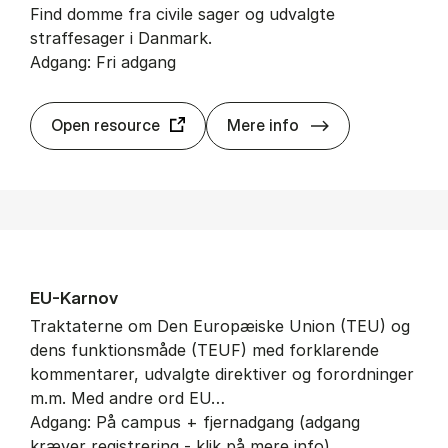
Find domme fra civile sager og udvalgte
straffesager i Danmark.
Adgang: Fri adgang
Doms­da­ta­ba­se
Open resource
Mere info
EU-Kar­nov
Traktaterne om Den Europæiske Union (TEU) og
dens funktionsmåde (TEUF) med forklarende
kommentarer, udvalgte direktiver og forordninger
m.m. Med andre ord EU…
Adgang: På campus + fjernadgang (adgang
kræver registrering - klik på mere info)