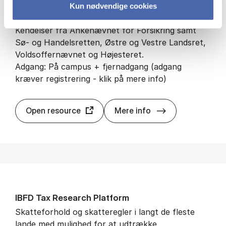
For­sik­rings- og Er­stat­nings­ret­lig Doms­sam­ling
Kun nødvendige cookies
(FED)
Kendelser fra Ankenævnet for Forsikring samt
Sø- og Handelsretten, Østre og Vestre Landsret,
Voldsoffernævnet og Højesteret.
Adgang: På campus + fjernadgang (adgang
kræver registrering - klik på mere info)
For­sik­rings- og 
Open resource
Mere info
IBFD Tax Re­search Plat­form
Skatteforhold og skatteregler i langt de fleste
lande med mulighed for at udtrække