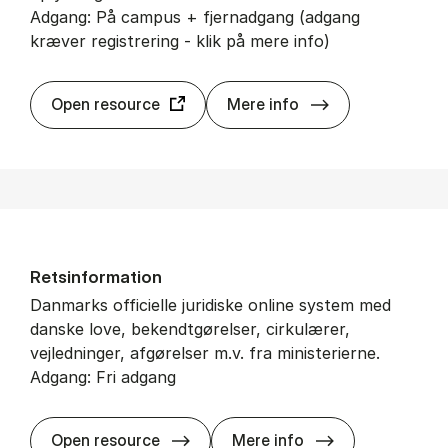
Adgang: På campus + fjernadgang (adgang
kræver registrering - klik på mere info)
Kar­nov
Open resource
Mere info
Ret­s­in­for­ma­tion
Danmarks officielle juridiske online system med
danske love, bekendtgørelser, cirkulærer,
vejledninger, afgørelser m.v. fra ministerierne.
Adgang: Fri adgang
Ret­s­in­for­ma­ti
Open resource
Mere info