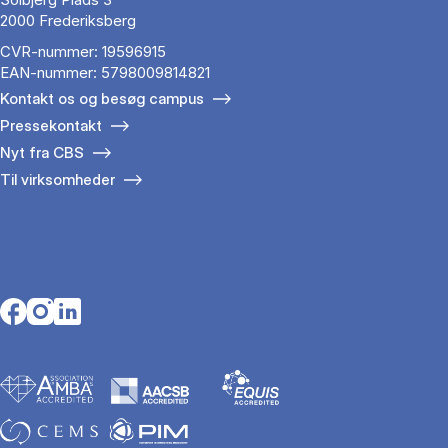
2000 Frederiksberg
CVR-nummer: 19596915
EAN-nummer: 5798009814821
Kontakt os og besøg campus
Pressekontakt
Nyt fra CBS
Til virksomheder
Opens in a new tab
Opens in a new tab
Opens in a new tab