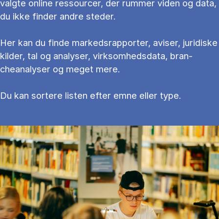
valg­te on­li­ne res­sour­cer, der rum­mer vi­den og data,
du ikke fin­der an­dre ste­der.
Her kan du fin­de mar­keds­rap­por­ter, aviser, juridiske
kilder, tal og ana­ly­ser, virksomhedsdata, bran­
cheanalyser og meget mere.
Du kan sortere li­sten ef­ter emne el­ler type.