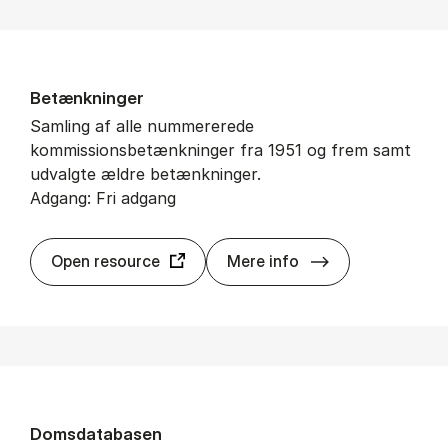
Be­tænk­nin­ger
Samling af alle nummererede
kommissionsbetænkninger fra 1951 og frem samt
udvalgte ældre betænkninger.
Adgang: Fri adgang
Be­tænk­nin­ger
Open resource
Mere info
Doms­da­ta­ba­sen