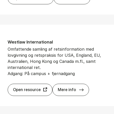
West­law In­ter­na­tio­nal
Omfattende samling af retsinformation med
lovgivning og retspraksis for USA, England, EU,
Australien, Hong Kong og Canada m.fl., samt
international ret.
Adgang: På campus + fjernadgang
West­law In­ter­na­
Open resource
Mere info