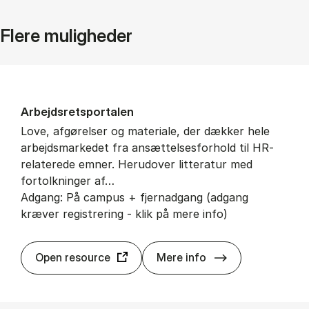
Flere muligheder
Ar­bejds­retspor­ta­len
Love, afgørelser og materiale, der dækker hele
arbejdsmarkedet fra ansættelsesforhold til HR-
relaterede emner. Herudover litteratur med
fortolkninger af…
Adgang: På campus + fjernadgang (adgang
kræver registrering - klik på mere info)
Ar­bejds­retspor­t
Open resource
Mere info