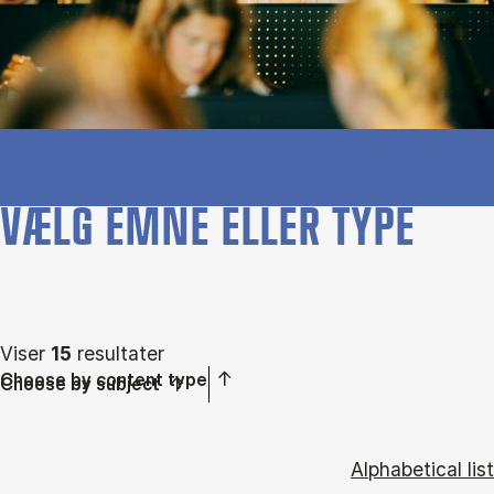
VÆLG EMNE ELLER TYPE
Viser
15
resultater
Choose by content type
Choose by subject
Alphabetical list