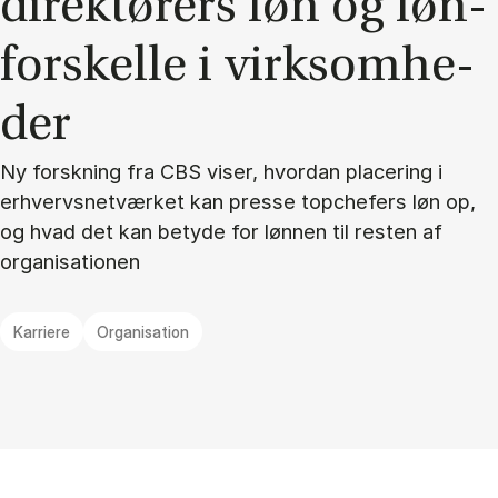
di­rek­tø­rers løn og løn­
for­skel­le i virk­som­he­
der
Ny forskning fra CBS viser, hvordan placering i
erhvervsnetværket kan presse topchefers løn op,
og hvad det kan betyde for lønnen til resten af
organisationen
Karriere
Organisation