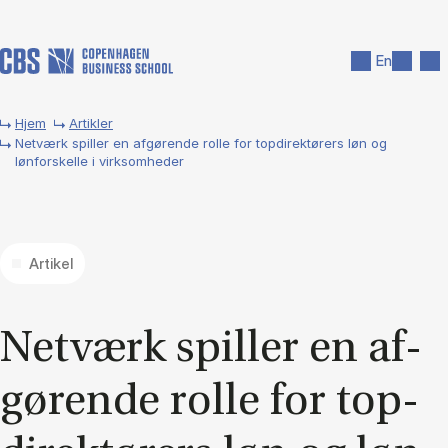
Gå til hovedindhold
Søg
Men
En
Hjem
Artikler
Netværk spiller en afgørende rolle for topdirektørers løn og
lønforskelle i virksomheder
Artikel
Net­værk spil­ler en af­
gø­ren­de rol­le for top­