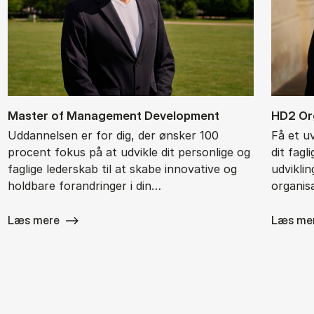
Ma­ster of Ma­na­ge­ment De­ve­l­op­ment
HD2 Or­g
Uddannelsen er for dig, der ønsker 100
Få et u
procent fokus på at udvikle dit personlige og
dit fagl
faglige lederskab til at skabe innovative og
udvikli
holdbare forandringer i din…
organisa
Læs mere
Læs me