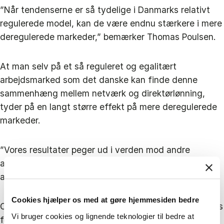
”Når tendenserne er så tydelige i Danmarks relativt
regulerede model, kan de være endnu stærkere i mere
deregulerede markeder,” bemærker Thomas Poulsen.
At man selv på et så reguleret og egalitært
arbejdsmarked som det danske kan finde denne
sammenhæng mellem netværk og direktørlønning,
tyder på en langt større effekt på mere deregulerede
markeder.
”Vores resultater peger ud i verden mod andre
arbejdsmarkedssystemer og ledelsessystemer”,
afslutter Thomas Poulsen.
Cookies hjælper os med at gøre hjemmesiden bedre
Om bestyrelser i sidste ende vælger at betale fuld pris
Vi bruger cookies og lignende teknologier til bedre at
for topkandidaten, bør ifølge forskeren fortsat være