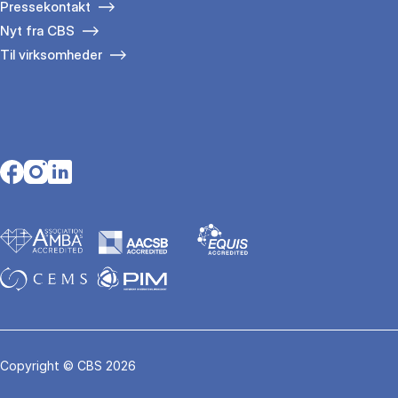
Pressekontakt
Nyt fra CBS
Til virksomheder
Opens in a new tab
Opens in a new tab
Opens in a new tab
Copyright © CBS 2026