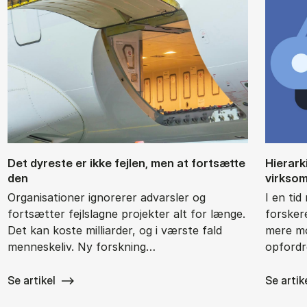
Det dy­re­ste er ikke fejl­en, men at fort­sæt­te
Hie­rar­
den
virk­so
Organisationer ignorerer advarsler og
I en ti
fortsætter fejlslagne projekter alt for længe.
forsker
Det kan koste milliarder, og i værste fald
mere mo
menneskeliv. Ny forskning…
opfordr
Se artikel
Se artik